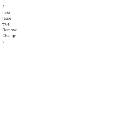
[]
1
false
false
true
Remove
Change
tr