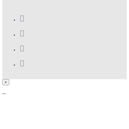
×
...