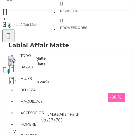
REGISTRO
Labial Affair Matte
0
PROVEEDORES
Labial Affair Matte
TODO
TODO
0 artículo(s) - $0
BAZAR
0
MUJER
Tu bolsa está vacía
BELLEZA
-30 %
MAQUILLAJE
Marca:
Pinch
ACCESORIOS
Modelo:
Labial Mate Affair Pinch
SKU:
7703582374783
HOMBRE
Visto: 10161