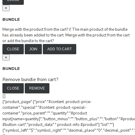
×
BUNDLE
Merge with the product from the cart?
//
The main product of the bundle
has already been added to the cart. Merge with the product from the cart
or add the bundle to the cart?
CLOSE
JOIN
ADD TO CART
×
BUNDLE
Remove bundle from cart?
CLOSE
REMOVE
[]
{"product_page":{"price":"#content .product-price-
container","special":"#content .product-special-
container","price_parent":"","quantity":"#product
input[name=quantity]","button_minus":"","button_plus":"","button":"#produ
#button-cart","product_data":".product-info #product"},"list":""}
{"symbol_left":"$","symbol_right":"","decimal_place":"0","decimal_point":".