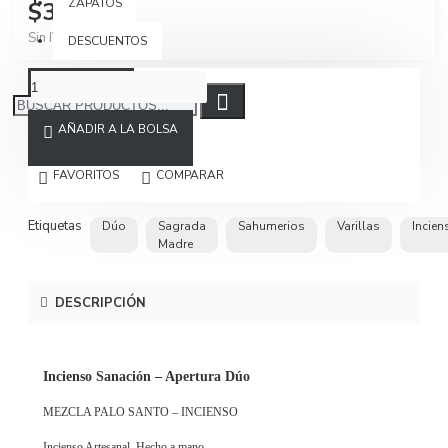
ZAPATOS
$39.900
Sin IVA $33.529
DESCUENTOS
AÑADIR A LA BOLSA
FAVORITOS
COMPARAR
Etiquetas
Dúo
Sagrada
Sahumerios
Varillas
Incien
Madre
DESCRIPCIÓN
Incienso Sanación – Apertura Dúo
MEZCLA PALO SANTO – INCIENSO
Incienso Artesanal. Hecho a mano