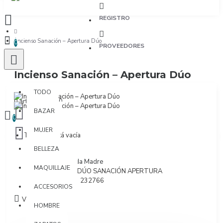
REGISTRO
Incienso Sanación – Apertura Dúo
0
PROVEEDORES
Incienso Sanación – Apertura Dúo
TODO
TODO
0 artículo(s) - $0
BAZAR
0
MUJER
Tu bolsa está vacía
BELLEZA
Marca:
Sagrada Madre
MAQUILLAJE
Modelo:
22D DÚO SANACIÓN APERTURA
SKU:
7798348232766
ACCESORIOS
Visto: 86
HOMBRE