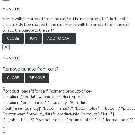
BUNDLE
Merge with the product from the cart?
//
The main product of the bundle
has already been added to the cart. Merge with the product from the cart
or add the bundle to the cart?
CLOSE
JOIN
ADD TO CART
×
BUNDLE
Remove bundle from cart?
CLOSE
REMOVE
[]
{"product_page":{"price":"#content .product-price-
container","special":"#content .product-special-
container","price_parent":"","quantity":"#product
input[name=quantity]","button_minus":"","button_plus":"","button":"#produ
#button-cart","product_data":".product-info #product"},"list":""}
{"symbol_left":"$","symbol_right":"","decimal_place":"0","decimal_point":".
[]
1