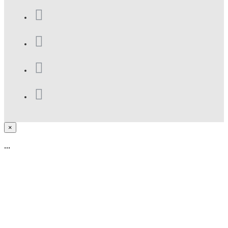
×
...