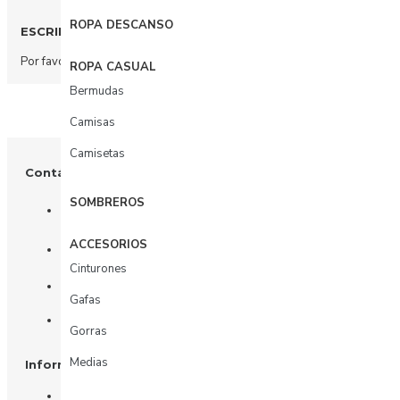
ROPA DESCANSO
ESCRIBIR COMENTARIO
Por favor
acceda
o
regístrate
para comentar.
ROPA CASUAL
Bermudas
Camisas
Camisetas
Contáctenos
SOMBREROS
+57 3003156617
ACCESORIOS
Tienda: Calle 81 # 11 - 31
Cinturones
Oficina: Calle 81 # 11 - 31 piso 4
Gafas
Whatsapp
Gorras
Medias
Información
Nosotros