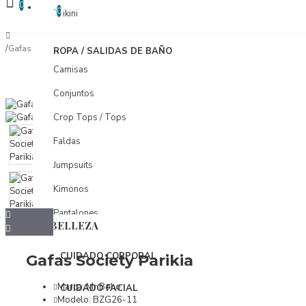
COMPARAR
0
COMPARAR PRODUCTOS
0
Trikini
Gafas Society Parikia
ROPA / SALIDAS DE BAÑO
Camisas
Conjuntos
Crop Tops / Tops
Faldas
Jumpsuits
Kimonos
Pantalones
BELLEZA
Pareos
CUIDADO CORPORAL
Gafas Society Parikia
Shorts
Tunicas
Marca:
Mr Boho
CUIDADO FACIAL
Modelo:
BZG26-11