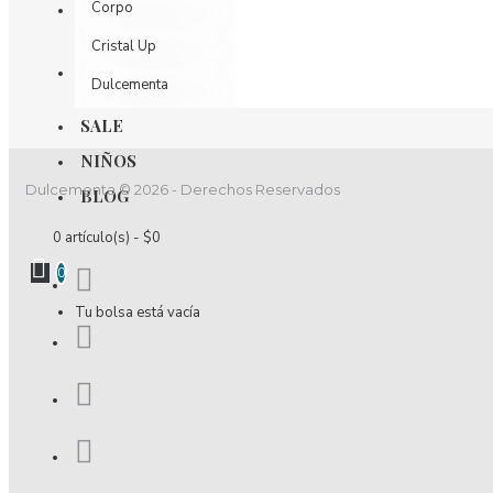
Corpo
Cristal Up
Dulcementa
Dulzamara
SALE
NIÑOS
D´luchi
Dulcementa © 2026 - Derechos Reservados
BLOG
Effekt Nutrition
0 artículo(s) - $0
Elixir
0
Encantadore
Tu bolsa está vacía
Esencia
Estivo
Fidelina
Fior Di Latte
Fiory