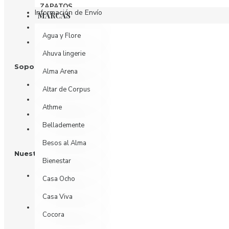
ZAPATOS
Información de Envío
MARCAS
Política de Privacidad
Agua y Flore
Términos y Condiciones
Ahuva lingerie
Soporte al Cliente
Alma Arena
Contáctenos
Altar de Corpus
Devoluciones
Athme
Mi Cuenta
Bellademente
Historial de Pedidos
Besos al Alma
Nuestras Redes
Bienestar
Casa Ocho
Casa Viva
Cocora