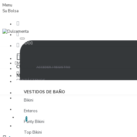
Menu
Su Bolsa
TODO
Menu
CUENTA
ACCEDER / REGISTRO
MUJER
CONTÁCTENOS
ACCEDER
VESTIDOS DE BAÑO
PROVEEDORES
Bikini
REGISTRO
Enteros
LISTA DE DESEOS
EDITAR LISTA DE DESEOS
0
Panty Bikini
PROVEEDORES
Top Bikini