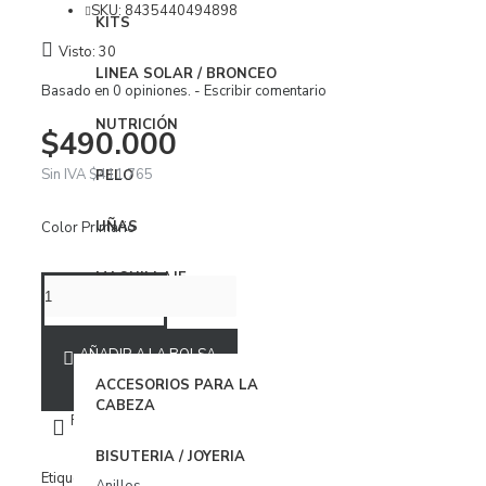
Vestidos
SKU:
8435440494898
KITS
Visto: 30
ROPA INTERIOR
LINEA SOLAR / BRONCEO
Basado en 0 opiniones.
-
Escribir comentario
Body
NUTRICIÓN
Brasier
$490.000
Conjuntos
Sin IVA $411.765
PELO
Panties
UÑAS
Color Primario
Organizador Ropa Interior
MAQUILLAJE
PIJAMAS
BabyDoll
ACCESORIOS
AÑADIR A LA BOLSA
Bata
ACCESORIOS PARA LA
CABEZA
Pijamas
FAVORITOS
COMPARAR
BISUTERIA / JOYERIA
ACCESORIOS
Etiquetas
Mr Boho
Accesorios
Gafas de Sol
Gafas