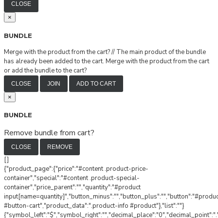
CLOSE
×
BUNDLE
Merge with the product from the cart?
//
The main product of the bundle
has already been added to the cart. Merge with the product from the cart
or add the bundle to the cart?
CLOSE
JOIN
ADD TO CART
×
BUNDLE
Remove bundle from cart?
CLOSE
REMOVE
[]
{"product_page":{"price":"#content .product-price-
container","special":"#content .product-special-
container","price_parent":"","quantity":"#product
input[name=quantity]","button_minus":"","button_plus":"","button":"#produ
#button-cart","product_data":".product-info #product"},"list":""}
{"symbol_left":"$","symbol_right":"","decimal_place":"0","decimal_point":".