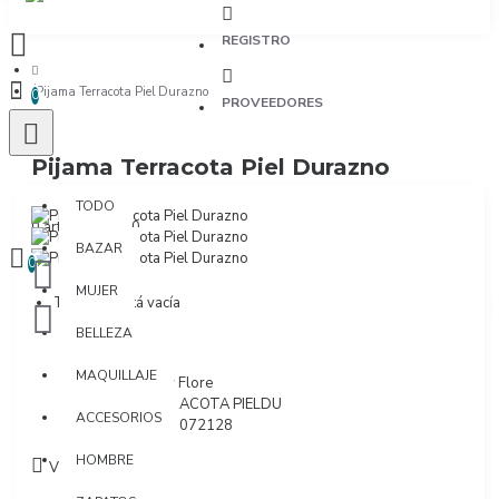
REGISTRO
Pijama Terracota Piel Durazno
0
PROVEEDORES
Pijama Terracota Piel Durazno
TODO
TODO
0 artículo(s) - $0
BAZAR
0
MUJER
Tu bolsa está vacía
BELLEZA
MAQUILLAJE
Marca:
Agua y Flore
Modelo:
TERRACOTA PIELDU
ACCESORIOS
SKU:
6340010072128
HOMBRE
Visto: 56