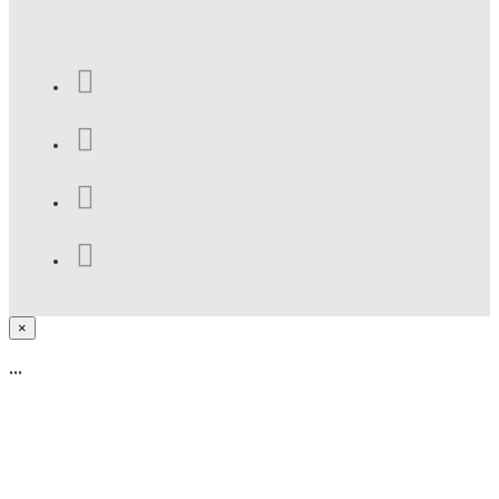
×
...