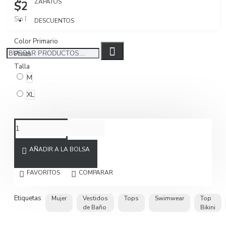
ZAPATOS
$225.000
Sin IVA $189.076
DESCUENTOS
Color Primario
Prints
Talla
M
XL
AÑADIR A LA BOLSA
FAVORITOS
COMPARAR
Etiquetas
Mujer
Vestidos
Tops
Swimwear
Top
de Baño
Bikini