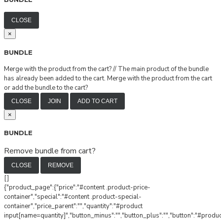
CLOSE
×
BUNDLE
Merge with the product from the cart?
//
The main product of the bundle
has already been added to the cart. Merge with the product from the cart
or add the bundle to the cart?
CLOSE
JOIN
ADD TO CART
×
BUNDLE
Remove bundle from cart?
CLOSE
REMOVE
[]
{"product_page":{"price":"#content .product-price-
container","special":"#content .product-special-
container","price_parent":"","quantity":"#product
input[name=quantity]","button_minus":"","button_plus":"","button":"#produ