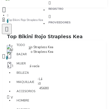
REGISTRO
Top Bikini Rojo Strapless Kea
0
PROVEEDORES
Top Bikini Rojo Strapless Kea
TODO
TODO
0 artículo(s) - $0
BAZAR
0
MUJER
Tu bolsa está vacía
BELLEZA
Marca:
Láu De Lá
MAQUILLAJE
Modelo:
TS950
SKU:
770950345680
ACCESORIOS
Visto: 49
HOMBRE