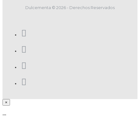
Dulcementa © 2026 - Derechos Reservados
×
...