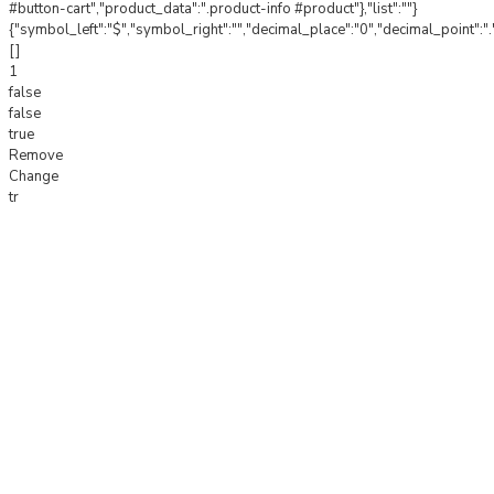
#button-cart","product_data":".product-info #product"},"list":""}
{"symbol_left":"$","symbol_right":"","decimal_place":"0","decimal_point":".
[]
1
false
false
true
Remove
Change
tr