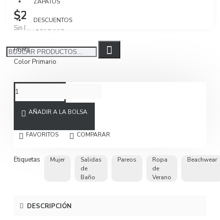
ZAPATOS
$240.000
DESCUENTOS
Sin IVA $201.681
Prints
Color Primario
AÑADIR A LA BOLSA
FAVORITOS
COMPARAR
Etiquetas
Mujer
Salidas
Pareos
Ropa
Beachwear
de
de
Baño
Verano
DESCRIPCIÓN