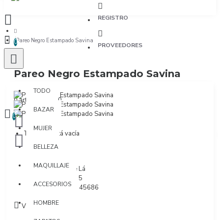
REGISTRO
Pareo Negro Estampado Savina
0
PROVEEDORES
Pareo Negro Estampado Savina
TODO
TODO
0 artículo(s) - $0
BAZAR
0
MUJER
Tu bolsa está vacía
BELLEZA
MAQUILLAJE
Marca:
Láu De Lá
Modelo:
CU915
ACCESORIOS
SKU:
770915345686
HOMBRE
Visto: 46