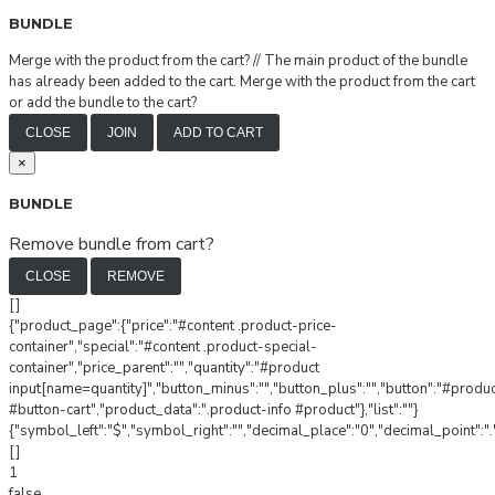
BUNDLE
Merge with the product from the cart?
//
The main product of the bundle
has already been added to the cart. Merge with the product from the cart
or add the bundle to the cart?
CLOSE
JOIN
ADD TO CART
×
BUNDLE
Remove bundle from cart?
CLOSE
REMOVE
[]
{"product_page":{"price":"#content .product-price-
container","special":"#content .product-special-
container","price_parent":"","quantity":"#product
input[name=quantity]","button_minus":"","button_plus":"","button":"#produ
#button-cart","product_data":".product-info #product"},"list":""}
{"symbol_left":"$","symbol_right":"","decimal_place":"0","decimal_point":".
[]
1
false