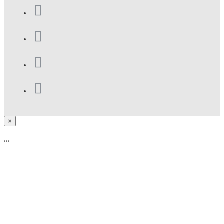
×
...