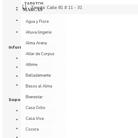
ZAPATOS
Tienda: Calle 81 # 11 - 31
MARCAS
Oficina: Calle 81 # 11 - 31 piso 4
Agua y Flore
Whatsapp
Ahuva lingerie
Alma Arena
Información
Altar de Corpus
Nosotros
Athme
Información de Envío
Bellademente
Política de Privacidad
Términos y Condiciones
Besos al Alma
Bienestar
Soporte al Cliente
Casa Ocho
Contáctenos
Casa Viva
Devoluciones
Mi Cuenta
Cocora
Historial de Pedidos