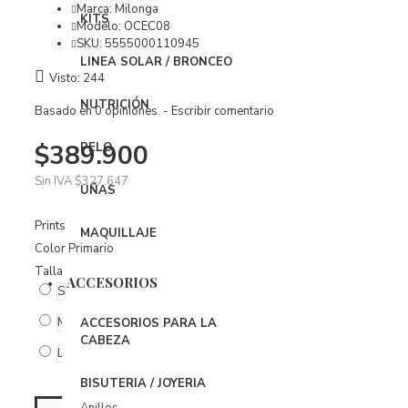
Vestidos
Marca:
Milonga
KITS
Modelo:
OCEC08
SKU:
5555000110945
ROPA INTERIOR
LINEA SOLAR / BRONCEO
Visto: 244
Body
NUTRICIÓN
Brasier
Basado en 0 opiniones.
-
Escribir comentario
Conjuntos
$389.900
PELO
Panties
Sin IVA $327.647
UÑAS
Organizador Ropa Interior
Prints
MAQUILLAJE
Color Primario
PIJAMAS
Talla
BabyDoll
ACCESORIOS
S
Bata
M
ACCESORIOS PARA LA
CABEZA
Pijamas
L
BISUTERIA / JOYERIA
ACCESORIOS