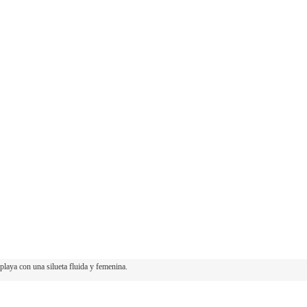
Beachwear
Salida de
Baño
playa con una silueta fluida y femenina.
 y elegante ideal para climas cálidos.