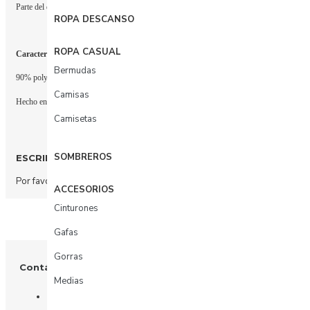
Parte del drop Oceanía de la colección Etherea, este vestido está inspirado en la energía del
ROPA DESCANSO
ROPA CASUAL
Características del producto
Bermudas
90% polyester - 10% elastaneVestido ligero tipo resort wearTejido suave y confortableSilu
Camisas
Hecho en Colombia.
Camisetas
SOMBREROS
ESCRIBIR COMENTARIO
Por favor
acceda
o
regístrate
para comentar.
ACCESORIOS
Cinturones
Gafas
Gorras
Contáctenos
Medias
+57 3003156617