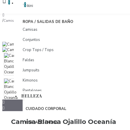
COMPARAR
0
COMPARAR PRODUCTOS
0
Trikini
Camisa Blanca Ojalillo Oceanía
ROPA / SALIDAS DE BAÑO
Camisas
Conjuntos
Crop Tops / Tops
Faldas
Jumpsuits
Kimonos
Pantalones
BELLEZA
Pareos
CUIDADO CORPORAL
Shorts
Camisa Blanca Ojalillo Oceanía
Tunicas
CUIDADO FACIAL