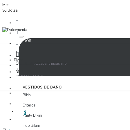
Menu
Su Bolsa
TODO
Menu
CUENTA
ACCEDER / REGISTRO
MUJER
CONTÁCTENOS
ACCEDER
VESTIDOS DE BAÑO
PROVEEDORES
Bikini
REGISTRO
Enteros
LISTA DE DESEOS
EDITAR LISTA DE DESEOS
0
Panty Bikini
PROVEEDORES
Top Bikini