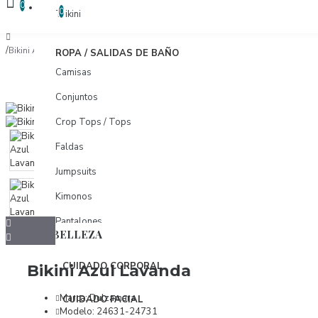
COMPARAR
0
COMPARAR PRODUCTOS
0
Trikini
Bikini Azul Lavanda
ROPA / SALIDAS DE BAÑO
Camisas
Conjuntos
Crop Tops / Tops
Faldas
Jumpsuits
Kimonos
Pantalones
BELLEZA
Pareos
CUIDADO CORPORAL
Bikini Azul Lavanda
Shorts
Tunicas
Marca:
Dulzamara
CUIDADO FACIAL
Modelo:
24631-24731