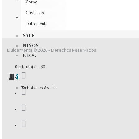
Corpo
Cristal Up
Dulcementa
Dulzamara
SALE
NIÑOS
D´luchi
Dulcementa © 2026 - Derechos Reservados
BLOG
Effekt Nutrition
0 artículo(s) - $0
Elixir
0
Encantadore
Tu bolsa está vacía
Esencia
Estivo
Fidelina
Fior Di Latte
Fiory