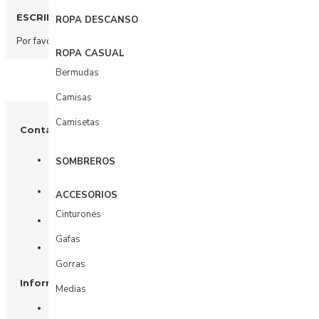
ESCRIBIR COMENTARIO
ROPA DESCANSO
Por favor
acceda
o
regístrate
para comentar.
ROPA CASUAL
Bermudas
Camisas
Camisetas
Contáctenos
+57 3003156617
SOMBREROS
Tienda: Calle 81 # 11 - 31
ACCESORIOS
Cinturones
Oficina: Calle 81 # 11 - 31 piso 4
Gafas
Whatsapp
Gorras
Información
Medias
Nosotros