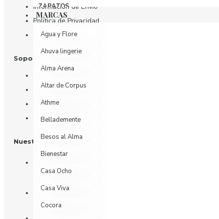
ZAPATOS
Información de Envío
MARCAS
Política de Privacidad
Agua y Flore
Términos y Condiciones
Ahuva lingerie
Soporte al Cliente
Alma Arena
Contáctenos
Altar de Corpus
Devoluciones
Athme
Mi Cuenta
Historial de Pedidos
Bellademente
Besos al Alma
Nuestras Redes
Bienestar
Casa Ocho
Casa Viva
Cocora