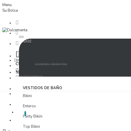
Menu
Su Bolsa
TODO
Menu
CUENTA
ACCEDER / REGISTRO
MUJER
CONTÁCTENOS
ACCEDER
VESTIDOS DE BAÑO
PROVEEDORES
Bikini
REGISTRO
Enteros
LISTA DE DESEOS
EDITAR LISTA DE DESEOS
0
Panty Bikini
PROVEEDORES
Top Bikini