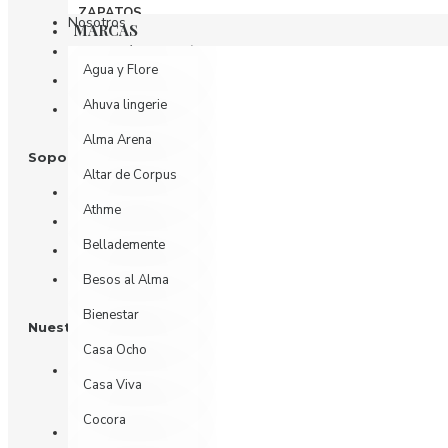
ZAPATOS
Nosotros
MARCAS
Información de Envío
Agua y Flore
Política de Privacidad
Ahuva lingerie
Términos y Condiciones
Alma Arena
Soporte al Cliente
Altar de Corpus
Contáctenos
Athme
Devoluciones
Bellademente
Mi Cuenta
Historial de Pedidos
Besos al Alma
Bienestar
Nuestras Redes
Casa Ocho
Casa Viva
Cocora