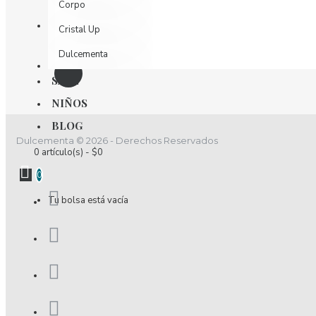
Corpo
Cristal Up
Dulcementa
Dulzamara
SALE
NIÑOS
D´luchi
BLOG
Effekt Nutrition
Dulcementa © 2026 - Derechos Reservados
0 artículo(s) - $0
Elixir
0
Encantadore
Tu bolsa está vacía
Esencia
Estivo
Fidelina
Fior Di Latte
Fiory