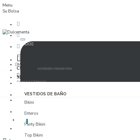
Menu
Su Bolsa
TODO
Menu
CUENTA
ACCEDER / REGISTRO
MUJER
CONTÁCTENOS
ACCEDER
VESTIDOS DE BAÑO
PROVEEDORES
Bikini
REGISTRO
Enteros
LISTA DE DESEOS
EDITAR LISTA DE DESEOS
0
Panty Bikini
PROVEEDORES
Top Bikini