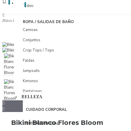
COMPARAR
0
COMPARAR PRODUCTOS
0
Trikini
Bikini Blanco Flores Bloom
ROPA / SALIDAS DE BAÑO
Camisas
Conjuntos
Crop Tops / Tops
Faldas
Jumpsuits
Kimonos
Pantalones
BELLEZA
Pareos
CUIDADO CORPORAL
Shorts
Bikini Blanco Flores Bloom
Tunicas
CUIDADO FACIAL