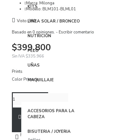
Vestidos
Marca:
Milonga
KITS
Modelo:
BLM101-BLML01
ROPA INTERIOR
Visto: 300
LINEA SOLAR / BRONCEO
Body
Basado en 0 opiniones.
-
Escribir comentario
NUTRICIÓN
Brasier
$399.800
Conjuntos
PELO
Sin IVA $335.966
Panties
UÑAS
Organizador Ropa Interior
Prints
Color Primario
MAQUILLAJE
PIJAMAS
BabyDoll
ACCESORIOS
Bata
ACCESORIOS PARA LA
AÑADIR A LA BOLSA
CABEZA
Pijamas
BISUTERIA / JOYERIA
FAVORITOS
COMPARAR
ACCESORIOS