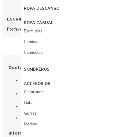
ROPA DESCANSO
ESCRIBIR COMENTARIO
ROPA CASUAL
Por favor
acceda
o
regístrate
para comentar.
Bermudas
Camisas
Camisetas
Contáctenos
SOMBREROS
+57 3003156617
ACCESORIOS
Cinturones
Tienda: Calle 81 # 11 - 31
Gafas
Oficina: Calle 81 # 11 - 31 piso 4
Gorras
Whatsapp
Medias
Información