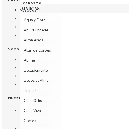
Información
ZAPATOS
MARCAS
Nosotros
Información de Envío
Agua y Flore
Política de Privacidad
Ahuva lingerie
Términos y Condiciones
Alma Arena
Soporte al Cliente
Altar de Corpus
Contáctenos
Athme
Devoluciones
Bellademente
Mi Cuenta
Besos al Alma
Historial de Pedidos
Bienestar
Nuestras Redes
Casa Ocho
Casa Viva
Cocora