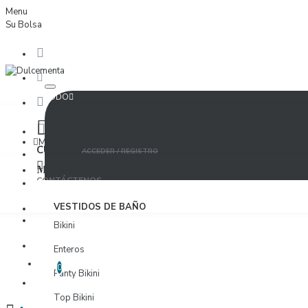
Menu
Su Bolsa
TODO
Menu
CUENTA
ACCEDER / REGISTRO
MUJER
CONTÁCTENOS
ACCEDER
VESTIDOS DE BAÑO
PROVEEDORES
Bikini
REGISTRO
Enteros
LISTA DE DESEOS
EDITAR LISTA DE DESEOS
0
Panty Bikini
PROVEEDORES
Top Bikini