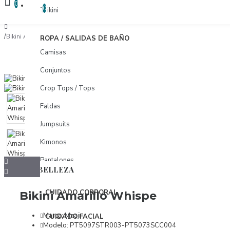
COMPARAR
0
COMPARAR PRODUCTOS
0
Trikini
Bikini Amarillo Whispe
ROPA / SALIDAS DE BAÑO
Camisas
Conjuntos
Crop Tops / Tops
Faldas
Jumpsuits
Kimonos
Pantalones
BELLEZA
Pareos
CUIDADO CORPORAL
Bikini Amarillo Whispe
Shorts
Tunicas
Marca:
Maaji
CUIDADO FACIAL
Modelo:
PT5097STR003-PT5073SCC004