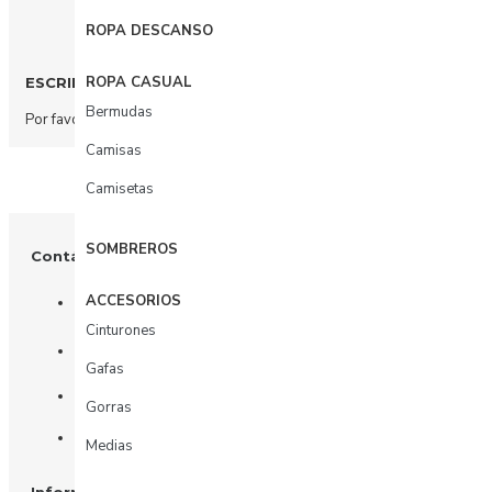
ROPA DESCANSO
ROPA CASUAL
ESCRIBIR COMENTARIO
Bermudas
Por favor
acceda
o
regístrate
para comentar.
Camisas
Camisetas
SOMBREROS
Contáctenos
ACCESORIOS
+57 3003156617
Cinturones
Tienda: Calle 81 # 11 - 31
Gafas
Oficina: Calle 81 # 11 - 31 piso 4
Gorras
Whatsapp
Medias