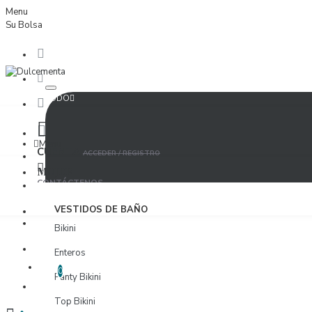
Menu
Su Bolsa
TODO
Menu
CUENTA
ACCEDER / REGISTRO
MUJER
CONTÁCTENOS
ACCEDER
VESTIDOS DE BAÑO
PROVEEDORES
Bikini
REGISTRO
Enteros
LISTA DE DESEOS
EDITAR LISTA DE DESEOS
0
Panty Bikini
PROVEEDORES
Top Bikini