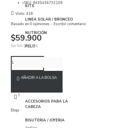
Vestidos
SKU:
8435436733109
KITS
Visto: 418
ROPA INTERIOR
LINEA SOLAR / BRONCEO
Basado en 0 opiniones.
-
Escribir comentario
Body
NUTRICIÓN
Brasier
$59.900
Conjuntos
Sin IVA $50.336
PELO
Panties
UÑAS
Organizador Ropa Interior
MAQUILLAJE
AÑADIR A LA BOLSA
PIJAMAS
BabyDoll
ACCESORIOS
FAVORITOS
COMPARAR
Bata
ACCESORIOS PARA LA
CABEZA
Pijamas
Etiquetas
Accesorios
Verano
Abanicos Originales
BISUTERIA / JOYERIA
ACCESORIOS