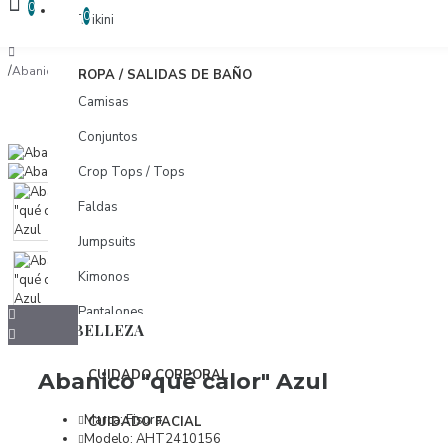
COMPARAR
0
COMPARAR PRODUCTOS
0
Trikini
Abanico "qué calor" Azul
ROPA / SALIDAS DE BAÑO
Camisas
Conjuntos
Crop Tops / Tops
Faldas
Jumpsuits
Kimonos
Pantalones
BELLEZA
Pareos
CUIDADO CORPORAL
Abanico "qué calor" Azul
Shorts
Tunicas
Marca:
Fisura
CUIDADO FACIAL
Modelo:
AHT2410156