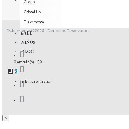
Corpo
Cristal Up
Dulcementa
Dulcementa © 2026 - Derechos Reservados
Dulzamara
SALE
NIÑOS
D´luchi
BLOG
Effekt Nutrition
0 artículo(s) - $0
Elixir
0
Encantadore
Tu bolsa está vacía
Esencia
Estivo
Fidelina
Fior Di Latte
×
Fiory
...