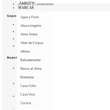
ZAPATOS
Términos y Condiciones
MARCAS
Soporte al Cliente
Agua y Flore
Contáctenos
Ahuva lingerie
Devoluciones
Alma Arena
Mi Cuenta
Altar de Corpus
Historial de Pedidos
Athme
Nuestras Redes
Bellademente
Besos al Alma
Bienestar
Casa Ocho
Casa Viva
Cocora