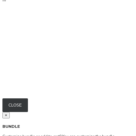
Fisura
Flor Amazona
Gartner
Kaba
Kaba Makeup
Kibys
La Receta
La vie
Lanude
Láu De Lá
CLOSE
Le Soleil
×
Lironi Privé
BUNDLE
Luna Mae