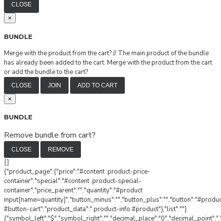
CLOSE
×
BUNDLE
Merge with the product from the cart?
//
The main product of the bundle
has already been added to the cart. Merge with the product from the cart
or add the bundle to the cart?
CLOSE
JOIN
ADD TO CART
×
BUNDLE
Remove bundle from cart?
CLOSE
REMOVE
[]
{"product_page":{"price":"#content .product-price-
container","special":"#content .product-special-
container","price_parent":"","quantity":"#product
input[name=quantity]","button_minus":"","button_plus":"","button":"#produ
#button-cart","product_data":".product-info #product"},"list":""}
{"symbol_left":"$","symbol_right":"","decimal_place":"0","decimal_point":".