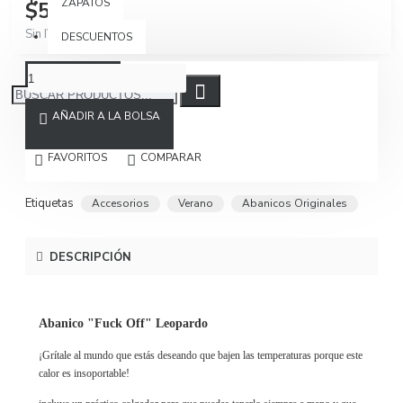
ZAPATOS
$59.900
Sin IVA $50.336
DESCUENTOS
AÑADIR A LA BOLSA
FAVORITOS
COMPARAR
Etiquetas
Accesorios
Verano
Abanicos Originales
DESCRIPCIÓN
Abanico "Fuck Off" Leopardo
¡Grítale al mundo que estás deseando que bajen las temperaturas porque este
calor es insoportable!