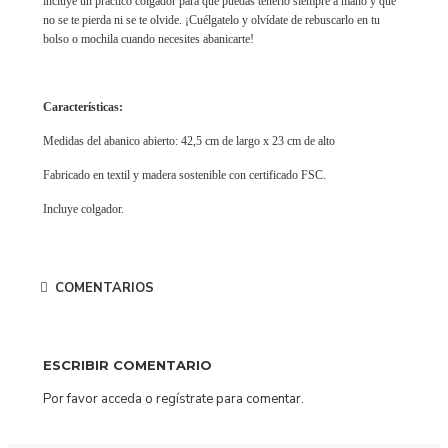
incluye un práctico colgador para que puedas tenerlo siempre a mano y que
no se te pierda ni se te olvide. ¡Cuélgatelo y olvídate de rebuscarlo en tu
bolso o mochila cuando necesites abanicarte!
Características:
Medidas del abanico abierto: 42,5 cm de largo x 23 cm de alto
Fabricado en textil y madera sostenible con certificado FSC.
Incluye colgador.
COMENTARIOS
ESCRIBIR COMENTARIO
Por favor
acceda
o
regístrate
para comentar.