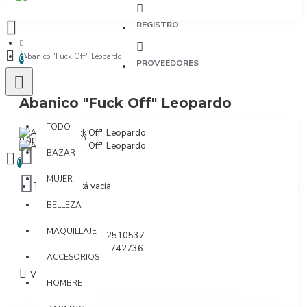
REGISTRO
Abanico "Fuck Off" Leopardo
0
PROVEEDORES
Abanico "Fuck Off" Leopardo
TODO
TODO
0 artículo(s) - $0
BAZAR
0
MUJER
Tu bolsa está vacía
BELLEZA
Marca:
Fisura
MAQUILLAJE
Modelo:
AHT2510537
SKU:
8435436742736
ACCESORIOS
Visto: 652
HOMBRE