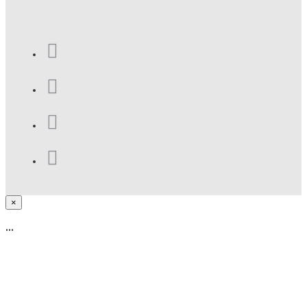
×
...