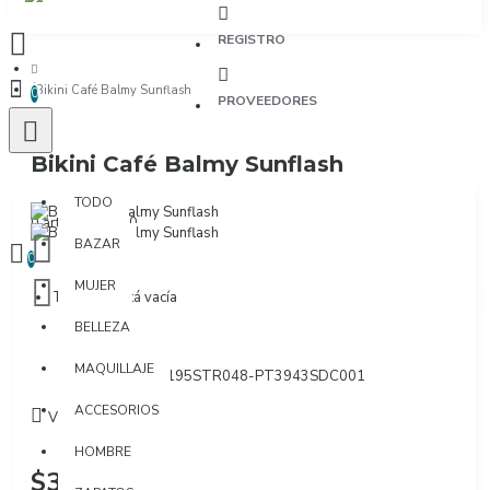
REGISTRO
Bikini Café Balmy Sunflash
0
PROVEEDORES
Bikini Café Balmy Sunflash
TODO
TODO
0 artículo(s) - $0
BAZAR
0
MUJER
Tu bolsa está vacía
BELLEZA
Marca:
Maaji
MAQUILLAJE
Modelo:
PT3195STR048-PT3943SDC001
ACCESORIOS
Visto: 709
HOMBRE
$320.000