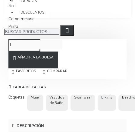
ZAPATOS
Sin IVA $268.908
DESCUENTOS
Color Primario
Prints
AÑADIR A LA BOLSA
FAVORITOS
COMPARAR
TABLA DE TALLAS
Etiquetas
Mujer
Vestidos
Swimwear
Bikinis
Beachw
de Baño
DESCRIPCIÓN