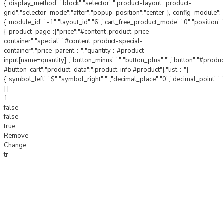
{"display_method":"block","selector":".product-layout, .product-
grid","selector_mode":"after","popup_position":"center"},"config_module":
{"module_id":"-1","layout_id":"6","cart_free_product_mode":"0","position"
{"product_page":{"price":"#content .product-price-
container","special":"#content .product-special-
container","price_parent":"","quantity":"#product
input[name=quantity]","button_minus":"","button_plus":"","button":"#produ
#button-cart","product_data":".product-info #product"},"list":""}
{"symbol_left":"$","symbol_right":"","decimal_place":"0","decimal_point":".
[]
1
false
false
true
Remove
Change
tr