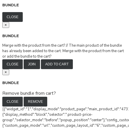
BUNDLE
CLOSE
×
BUNDLE
Merge with the product from the cart?
//
The main product of the bundle
has already been added to the cart. Merge with the product from the cart
or add the bundle to the cart?
CLOSE
JOIN
ADD TO CART
×
BUNDLE
Remove bundle from cart?
CLOSE
REMOVE
[{"widget_id":"1","display_mode":"product_page","main_product_id":"4731
{"display_method":"block","selector":".product-price-
group","selector_mode":"before","popup_position":"center"},"config_cust
{"custom_page_mode":"url","custom_page_layout_id":"6","custom_page_url"