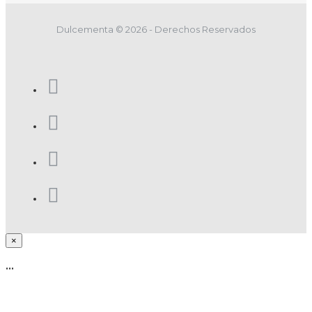
Dulcementa © 2026 - Derechos Reservados
×
...