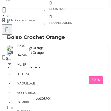
REGISTRO
Bolso Crochet Orange
0
PROVEEDORES
Bolso Crochet Orange
TODO
TODO
0 artículo(s) - $0
BAZAR
0
MUJER
Tu bolsa está vacía
BELLEZA
-50 %
MAQUILLAJE
Marca:
Kibys
ACCESORIOS
Modelo:
9474
SKU:
7701120608901
HOMBRE
Visto: 915