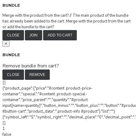
BUNDLE
Merge with the product from the cart?
//
The main product of the bundle
has already been added to the cart. Merge with the product from the cart
or add the bundle to the cart?
CLOSE
JOIN
ADD TO CART
×
BUNDLE
Remove bundle from cart?
CLOSE
REMOVE
[]
{"product_page":{"price":"#content .product-price-
container","special":"#content .product-special-
container","price_parent":"","quantity":"#product
input[name=quantity]","button_minus":"","button_plus":"","button":"#produ
#button-cart","product_data":".product-info #product"},"list":""}
{"symbol_left":"$","symbol_right":"","decimal_place":"0","decimal_point":".
[]
1
false