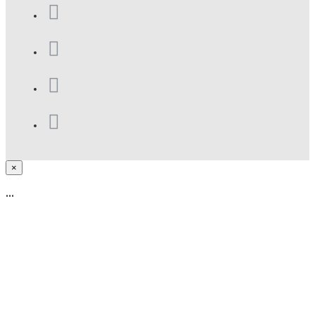
×
...