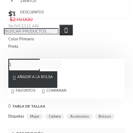
ZAPATOS
$135.000
DESCUENTOS
$270.000
Sin IVA $113.446
Color Primario
Prints
AÑADIR A LA BOLSA
FAVORITOS
COMPARAR
TABLA DE TALLAS
Etiquetas
Mujer
Cartera
Accesorios
Bolsos