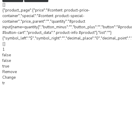
[]
{"product_page":{"price":"#content .product-price-
container","special":"#content .product-special-
container","price_parent":"","quantity":"#product
input[name=quantity]","button_minus":"","button_plus":"","button":"#produ
#button-cart","product_data":".product-info #product"},"list":""}
{"symbol_left":"$","symbol_right":"","decimal_place":"0","decimal_point":".
[]
1
false
false
true
Remove
Change
tr