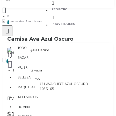
REGISTRO
Camisa Ava Azul Oscuro
0
PROVEEDORES
Camisa Ava Azul Oscuro
TODO
TODO
0 artículo(s) - $0
BAZAR
0
MUJER
Tu bolsa está vacía
BELLEZA
Marca:
Corpo
Modelo:
FH0021 AVA SHIRT AZUL OSCURO
MAQUILLAJE
SKU:
7701441035165
ACCESORIOS
Visto: 2013
HOMBRE
$195.000