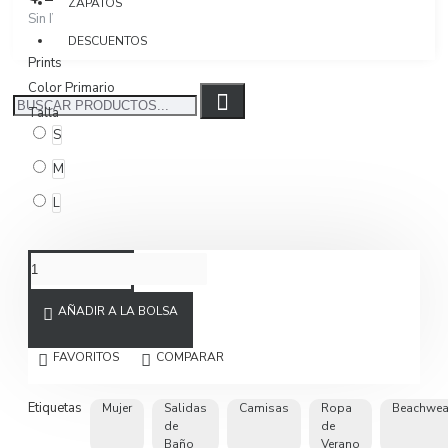
ZAPATOS
Sin IVA $163.866
DESCUENTOS
Prints
Color Primario
Talla
S
M
L
AÑADIR A LA BOLSA
FAVORITOS
COMPARAR
Etiquetas
Mujer
Salidas
Camisas
Ropa
Beachwea
de
de
Baño
Verano