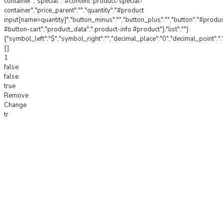
container","special":"#content .product-special-
container","price_parent":"","quantity":"#product
input[name=quantity]","button_minus":"","button_plus":"","button":"#produ
#button-cart","product_data":".product-info #product"},"list":""}
{"symbol_left":"$","symbol_right":"","decimal_place":"0","decimal_point":".
[]
1
false
false
true
Remove
Change
tr