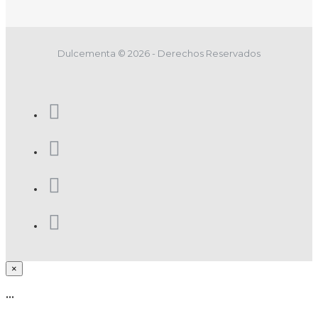
Dulcementa © 2026 - Derechos Reservados
×
...