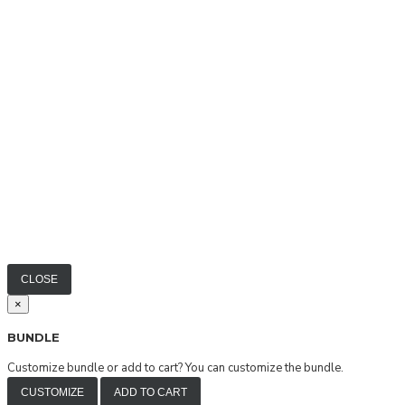
CLOSE
×
BUNDLE
Customize bundle or add to cart?
You can customize the bundle.
CUSTOMIZE
ADD TO CART