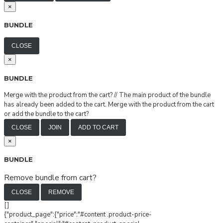
×
BUNDLE
CLOSE
×
BUNDLE
Merge with the product from the cart?
//
The main product of the bundle
has already been added to the cart. Merge with the product from the cart
or add the bundle to the cart?
CLOSE
JOIN
ADD TO CART
×
BUNDLE
Remove bundle from cart?
CLOSE
REMOVE
[]
{"product_page":{"price":"#content .product-price-