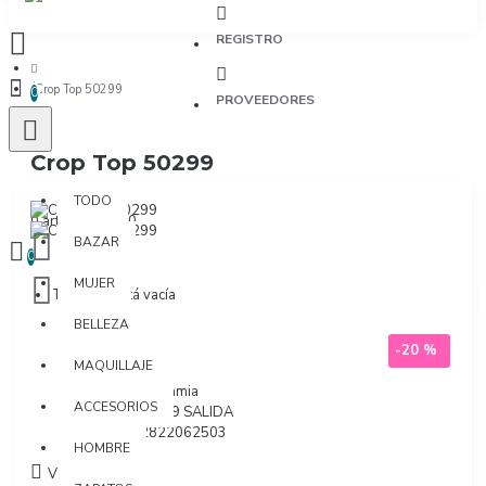
REGISTRO
Crop Top 50299
0
PROVEEDORES
Crop Top 50299
TODO
TODO
0 artículo(s) - $0
BAZAR
0
MUJER
Tu bolsa está vacía
BELLEZA
-20 %
MAQUILLAJE
Marca:
Macadamia
ACCESORIOS
Modelo:
50299 SALIDA
SKU:
7702822062503
HOMBRE
Visto: 1331