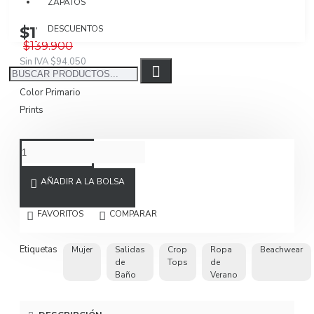
ZAPATOS
$111.920
DESCUENTOS
$139.900
Sin IVA $94.050
Color Primario
Prints
AÑADIR A LA BOLSA
FAVORITOS
COMPARAR
Etiquetas
Mujer
Salidas
Crop
Ropa
Beachwear
de
Tops
de
Baño
Verano