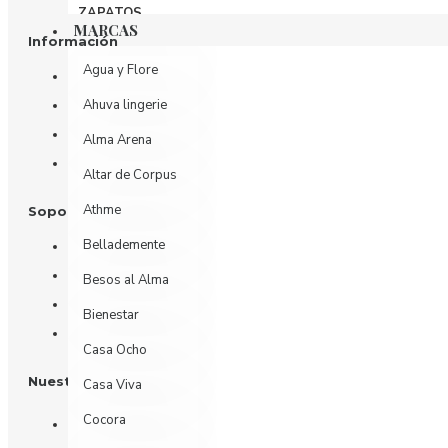
ZAPATOS
MARCAS
Información
Agua y Flore
Nosotros
Ahuva lingerie
Información de Envío
Política de Privacidad
Alma Arena
Términos y Condiciones
Altar de Corpus
Athme
Soporte al Cliente
Bellademente
Contáctenos
Devoluciones
Besos al Alma
Mi Cuenta
Bienestar
Historial de Pedidos
Casa Ocho
Nuestras Redes
Casa Viva
Cocora