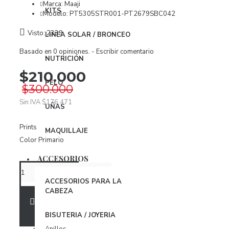
Vestidos
Marca:
Maaji
KITS
Modelo:
PT5305STR001-PT2679SBC042
ROPA INTERIOR
Visto: 2339
LINEA SOLAR / BRONCEO
Body
Basado en 0 opiniones.
-
Escribir comentario
NUTRICIÓN
Brasier
$210.000
Conjuntos
PELO
$300.000
Panties
Sin IVA $176.471
UÑAS
Organizador Ropa Interior
Prints
MAQUILLAJE
Color Primario
PIJAMAS
BabyDoll
ACCESORIOS
Bata
ACCESORIOS PARA LA
CABEZA
Pijamas
AÑADIR A LA BOLSA
BISUTERIA / JOYERIA
ACCESORIOS