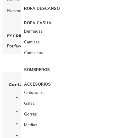
No utilizar blanqueador
ROPA DESCANSO
No escurrir, retorcer o frotar
ROPA CASUAL
Bermudas
ESCRIBIR COMENTARIO
Camisas
Por favor
acceda
o
regístrate
para comentar.
Camisetas
SOMBREROS
ACCESORIOS
Contáctenos
Cinturones
+57 3003156617
Gafas
Tienda: Calle 81 # 11 - 31
Gorras
Oficina: Calle 81 # 11 - 31 piso 4
Medias
Whatsapp