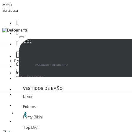
Menu
Su Bolsa
TODO
Menu
CUENTA
ACCEDER / REGISTRO
MUJER
CONTÁCTENOS
ACCEDER
VESTIDOS DE BAÑO
PROVEEDORES
Bikini
REGISTRO
Enteros
LISTA DE DESEOS
EDITAR LISTA DE DESEOS
0
Panty Bikini
PROVEEDORES
Top Bikini