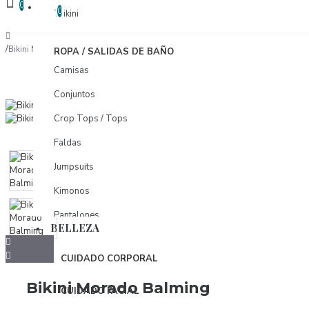
COMPARAR
0
COMPARAR PRODUCTOS
0
Trikini
Bikini Morado Balming
ROPA / SALIDAS DE BAÑO
Camisas
Conjuntos
Crop Tops / Tops
Faldas
Jumpsuits
Kimonos
Pantalones
BELLEZA
Pareos
CUIDADO CORPORAL
Shorts
Bikini Morado Balming
Tunicas
CUIDADO FACIAL