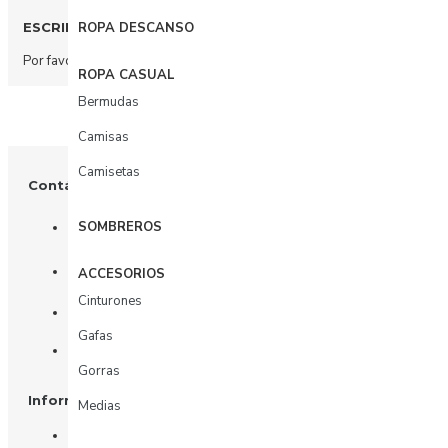
ROPA DESCANSO
ESCRIBIR COMENTARIO
Por favor
acceda
o
regístrate
para comentar.
ROPA CASUAL
Bermudas
Camisas
Camisetas
Contáctenos
SOMBREROS
+57 3003156617
Tienda: Calle 81 # 11 - 31
ACCESORIOS
Cinturones
Oficina: Calle 81 # 11 - 31 piso 4
Gafas
Whatsapp
Gorras
Información
Medias
Nosotros