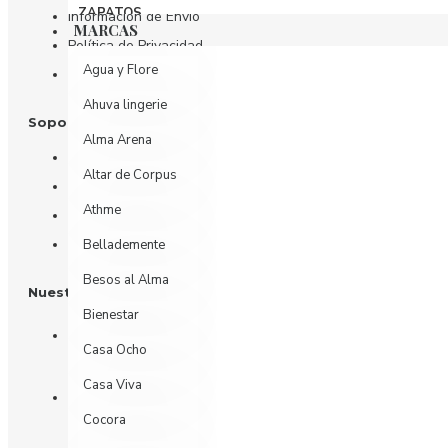
ZAPATOS
Información de Envío
MARCAS
Política de Privacidad
Agua y Flore
Términos y Condiciones
Ahuva lingerie
Soporte al Cliente
Alma Arena
Contáctenos
Altar de Corpus
Devoluciones
Athme
Mi Cuenta
Historial de Pedidos
Bellademente
Besos al Alma
Nuestras Redes
Bienestar
Casa Ocho
Casa Viva
Cocora