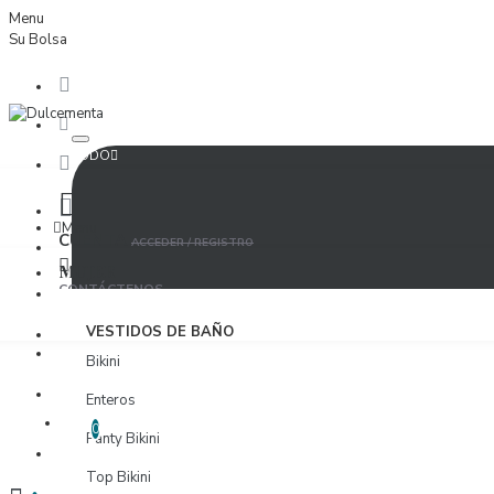
Menu
Su Bolsa
TODO
Menu
CUENTA
ACCEDER / REGISTRO
MUJER
CONTÁCTENOS
ACCEDER
VESTIDOS DE BAÑO
PROVEEDORES
Bikini
REGISTRO
Enteros
LISTA DE DESEOS
EDITAR LISTA DE DESEOS
0
Panty Bikini
PROVEEDORES
Top Bikini