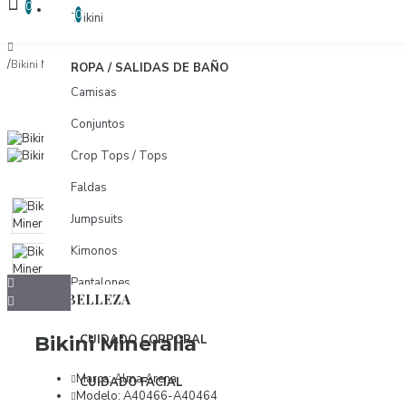
COMPARAR
0
COMPARAR PRODUCTOS
0
Trikini
Bikini Mineralia
ROPA / SALIDAS DE BAÑO
Camisas
Conjuntos
Crop Tops / Tops
Faldas
Jumpsuits
Kimonos
Pantalones
BELLEZA
Pareos
Bikini Mineralia
CUIDADO CORPORAL
Shorts
Tunicas
Marca:
Alma Arena
CUIDADO FACIAL
Modelo:
A40466-A40464