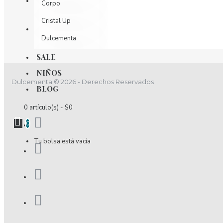
Corpo
Cristal Up
Dulcementa
Dulzamara
SALE
NIÑOS
D´luchi
Dulcementa © 2026 - Derechos Reservados
BLOG
Effekt Nutrition
0 artículo(s) - $0
Elixir
0
Encantadore
Tu bolsa está vacía
Esencia
Estivo
Fidelina
Fior Di Latte
Fiory