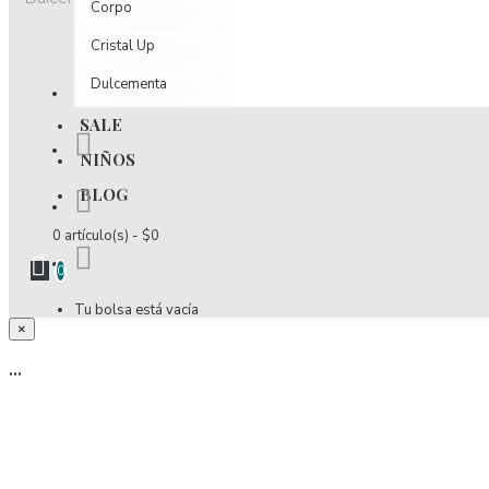
Corpo
Cristal Up
Dulcementa
Dulzamara
SALE
NIÑOS
D´luchi
BLOG
Effekt Nutrition
0 artículo(s) - $0
Elixir
0
Encantadore
Tu bolsa está vacía
Esencia
×
Estivo
...
Fidelina
Fior Di Latte
Fiory