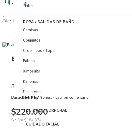
COMPARAR
0
COMPARAR PRODUCTOS
0
Trikini
Bikini Dorado Davura
ROPA / SALIDAS DE BAÑO
Camisas
Conjuntos
Crop Tops / Tops
Bikini Dorado Davura
Faldas
Marca:
Tavua Di Palma
Jumpsuits
Modelo:
DAVURA TOP DORADO-DAVURA BOTTOM DORA
Kimonos
Visto: 1171
Pantalones
BELLEZA
Basado en 0 opiniones.
-
Escribir comentario
Pareos
$220.000
CUIDADO CORPORAL
Shorts
Sin IVA $184.874
Tunicas
CUIDADO FACIAL