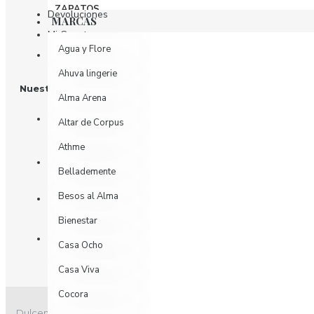
ZAPATOS
Devoluciones
MARCAS
Mi Cuenta
Agua y Flore
Historial de Pedidos
Ahuva lingerie
Nuestras Redes
Alma Arena
Altar de Corpus
Athme
Bellademente
Besos al Alma
Bienestar
Casa Ocho
Casa Viva
Cocora
Dulcementa © 2026 - Derechos Reservados