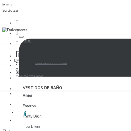
Menu
Su Bolsa
TODO
Menu
CUENTA
ACCEDER / REGISTRO
MUJER
CONTÁCTENOS
ACCEDER
VESTIDOS DE BAÑO
PROVEEDORES
Bikini
REGISTRO
Enteros
LISTA DE DESEOS
EDITAR LISTA DE DESEOS
0
Panty Bikini
PROVEEDORES
Top Bikini