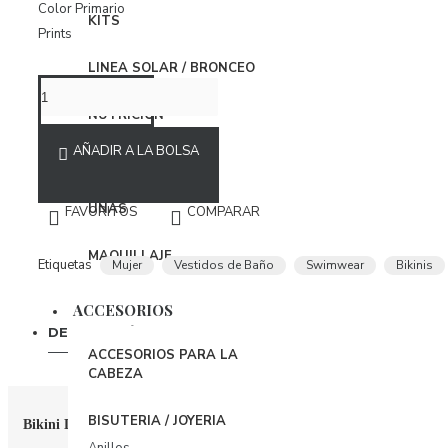
Vestidos
Color Primario
KITS
Prints
ROPA INTERIOR
LINEA SOLAR / BRONCEO
Body
NUTRICIÓN
Brasier
AÑADIR A LA BOLSA
Conjuntos
PELO
Panties
UÑAS
FAVORITOS
COMPARAR
Organizador Ropa Interior
MAQUILLAJE
Etiquetas
Mujer
Vestidos de Baño
Swimwear
Bikinis
PIJAMAS
BabyDoll
ACCESORIOS
DESCRIPCIÓN
COMENTARIOS
Bata
ACCESORIOS PARA LA
CABEZA
Pijamas
BISUTERIA / JOYERIA
Bikini Dorado Davura
ACCESORIOS