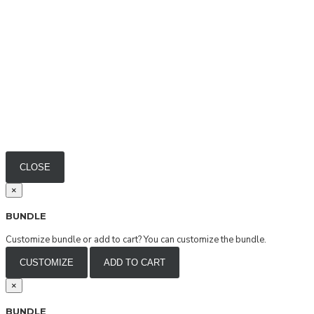
Fisura
Flor Amazona
Gartner
Kaba
Kaba Makeup
Kibys
La Receta
CLOSE
La vie
×
Lanude
BUNDLE
Láu De Lá
Customize bundle or add to cart?
You can customize the bundle.
Le Soleil
CUSTOMIZE
ADD TO CART
Lironi Privé
×
Luna Mae
BUNDLE