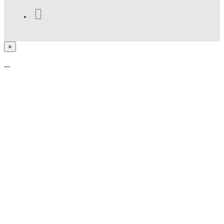
×
...