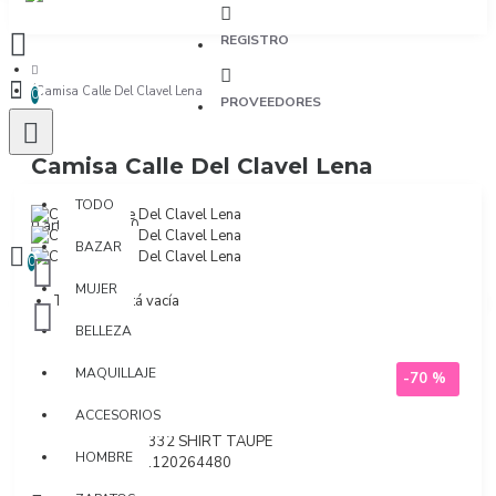
REGISTRO
Camisa Calle Del Clavel Lena
0
PROVEEDORES
Camisa Calle Del Clavel Lena
TODO
TODO
0 artículo(s) - $0
BAZAR
0
MUJER
Tu bolsa está vacía
BELLEZA
MAQUILLAJE
-70 %
ACCESORIOS
Marca:
Kibys
Modelo:
9332 SHIRT TAUPE
HOMBRE
SKU:
7701120264480