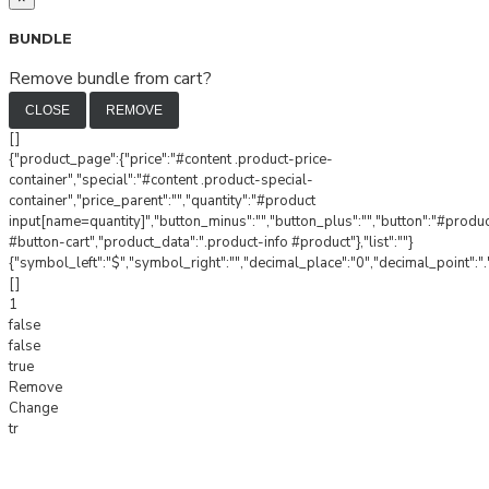
BUNDLE
Remove bundle from cart?
CLOSE
REMOVE
[]
{"product_page":{"price":"#content .product-price-
container","special":"#content .product-special-
container","price_parent":"","quantity":"#product
input[name=quantity]","button_minus":"","button_plus":"","button":"#produ
#button-cart","product_data":".product-info #product"},"list":""}
{"symbol_left":"$","symbol_right":"","decimal_place":"0","decimal_point":".
[]
1
false
false
true
Remove
Change
tr