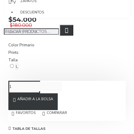
ZAPATOS
Visto: 2656
DESCUENTOS
$54.000
$180.000
Sin IVA $45.379
Color Primario
Prints
Talla
L
AÑADIR A LA BOLSA
FAVORITOS
COMPARAR
TABLA DE TALLAS