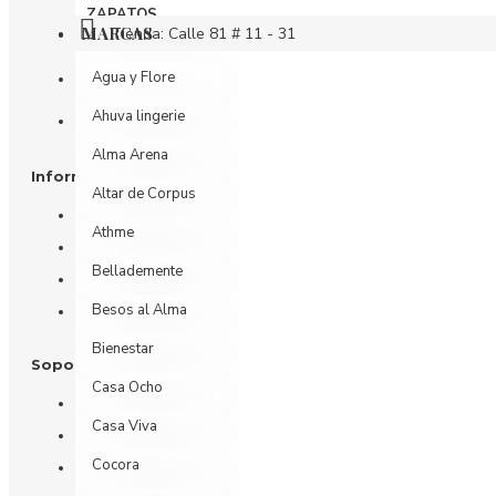
ZAPATOS
MARCAS
Tienda: Calle 81 # 11 - 31
Agua y Flore
Oficina: Calle 81 # 11 - 31 piso 4
Ahuva lingerie
Whatsapp
Alma Arena
Información
Altar de Corpus
Nosotros
Athme
Información de Envío
Bellademente
Política de Privacidad
Besos al Alma
Términos y Condiciones
Bienestar
Soporte al Cliente
Casa Ocho
Contáctenos
Casa Viva
Devoluciones
Cocora
Mi Cuenta