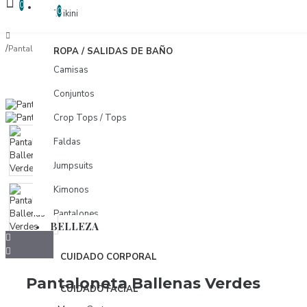
COMPARAR
0
COMPARAR PRODUCTOS
0
Trikini
Pantaloneta Ballenas Verdes
ROPA / SALIDAS DE BAÑO
Camisas
Conjuntos
Crop Tops / Tops
Faldas
Jumpsuits
Kimonos
Pantalones
BELLEZA
Pareos
CUIDADO CORPORAL
Shorts
Pantaloneta Ballenas Verdes
Tunicas
CUIDADO FACIAL