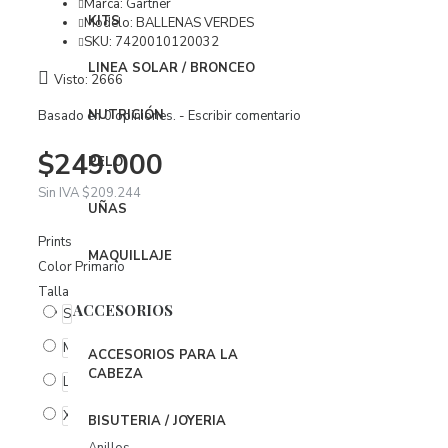
Vestidos
Marca:
Gartner
KITS
Modelo:
BALLENAS VERDES
SKU:
7420010120032
ROPA INTERIOR
LINEA SOLAR / BRONCEO
Visto: 2666
Body
NUTRICIÓN
Basado en 0 opiniones.
-
Escribir comentario
Brasier
$249.000
Conjuntos
PELO
Panties
Sin IVA $209.244
UÑAS
Organizador Ropa Interior
Prints
MAQUILLAJE
Color Primario
PIJAMAS
Talla
BabyDoll
ACCESORIOS
S
Bata
M
ACCESORIOS PARA LA
CABEZA
Pijamas
L
XL
BISUTERIA / JOYERIA
ACCESORIOS