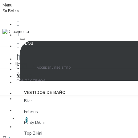
Menu
Su Bolsa
TODO
Menu
CUENTA
ACCEDER / REGISTRO
MUJER
CONTÁCTENOS
ACCEDER
VESTIDOS DE BAÑO
PROVEEDORES
Bikini
REGISTRO
Enteros
LISTA DE DESEOS
EDITAR LISTA DE DESEOS
0
Panty Bikini
PROVEEDORES
Top Bikini