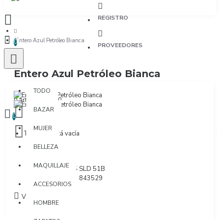
REGISTRO
Entero Azul Petróleo Bianca
0
PROVEEDORES
Entero Azul Petróleo Bianca
TODO
TODO
0 artículo(s) - $0
BAZAR
0
MUJER
Tu bolsa está vacía
BELLEZA
Marca:
Estivo
MAQUILLAJE
Modelo:
3016 SLD 51B
SKU:
1171894843529
ACCESORIOS
Visto: 2487
HOMBRE