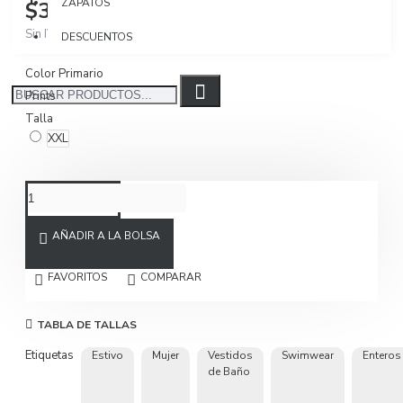
ZAPATOS
$319.900
Sin IVA $268.824
DESCUENTOS
Color Primario
Prints
Talla
XXL
AÑADIR A LA BOLSA
FAVORITOS
COMPARAR
TABLA DE TALLAS
Etiquetas
Estivo
Mujer
Vestidos
Swimwear
Enteros
de Baño