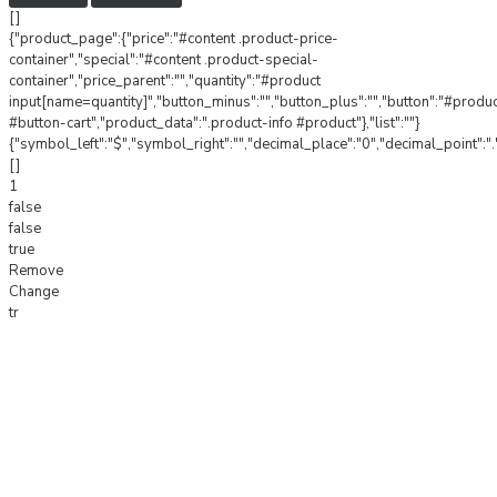
[]
{"product_page":{"price":"#content .product-price-
container","special":"#content .product-special-
container","price_parent":"","quantity":"#product
input[name=quantity]","button_minus":"","button_plus":"","button":"#produ
#button-cart","product_data":".product-info #product"},"list":""}
{"symbol_left":"$","symbol_right":"","decimal_place":"0","decimal_point":".
[]
1
false
false
true
Remove
Change
tr