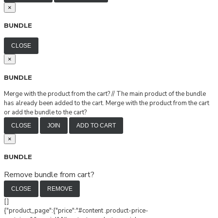
×
BUNDLE
CLOSE
×
BUNDLE
Merge with the product from the cart?
//
The main product of the bundle
has already been added to the cart. Merge with the product from the cart
or add the bundle to the cart?
CLOSE
JOIN
ADD TO CART
×
BUNDLE
Remove bundle from cart?
CLOSE
REMOVE
[]
{"product_page":{"price":"#content .product-price-