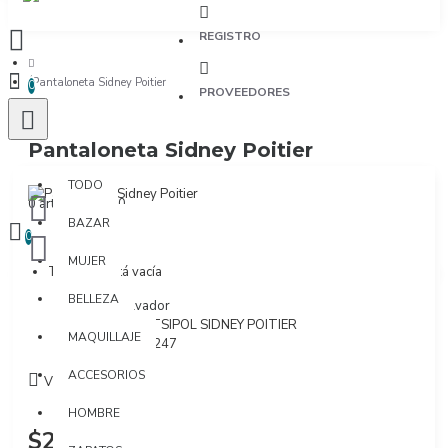
REGISTRO
Pantaloneta Sidney Poitier
0
PROVEEDORES
Pantaloneta Sidney Poitier
TODO
TODO
0 artículo(s) - $0
BAZAR
0
MUJER
Tu bolsa está vacía
BELLEZA
Marca:
Salvador
Modelo:
PANTSIPOL SIDNEY POITIER
MAQUILLAJE
SKU:
P00255247
ACCESORIOS
Visto: 1189
HOMBRE
$229.900