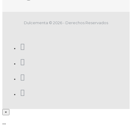
Dulcementa © 2026 - Derechos Reservados
×
...