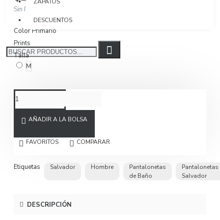
ZAPATOS
Sin IVA $193.193
DESCUENTOS
Color Primario
Prints
Talla
M
AÑADIR A LA BOLSA
FAVORITOS
COMPARAR
Etiquetas
Salvador
Hombre
Pantalonetas
Pantalonetas
de Baño
Salvador
DESCRIPCIÓN