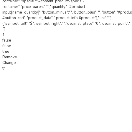
container","special":"#content .product-special-
container","price_parent":"","quantity":"#product
input[name=quantity]","button_minus":"","button_plus":"","button":"#produ
#button-cart","product_data":".product-info #product"},"list":""}
{"symbol_left":"$","symbol_right":"","decimal_place":"0","decimal_point":".
[]
1
false
false
true
Remove
Change
tr