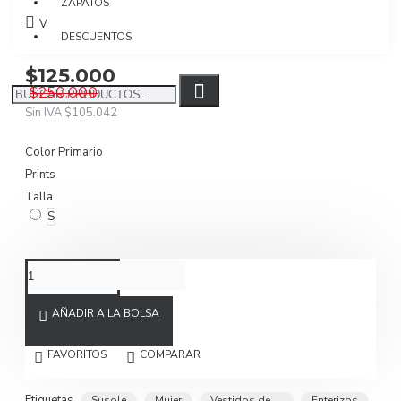
ZAPATOS
Visto: 5949
DESCUENTOS
$125.000
$250.000
Sin IVA $105.042
Color Primario
Prints
Talla
S
AÑADIR A LA BOLSA
FAVORITOS
COMPARAR
Etiquetas
Susole
Mujer
Vestidos de
Enterizos