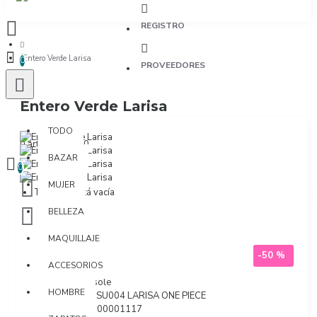
REGISTRO
Entero Verde Larisa
0
PROVEEDORES
Entero Verde Larisa
TODO
TODO
0 artículo(s) - $0
BAZAR
0
MUJER
Tu bolsa está vacía
BELLEZA
MAQUILLAJE
-50 %
ACCESORIOS
Marca:
Susole
HOMBRE
Modelo:
OSU004 LARISA ONE PIECE
SKU:
100100001117