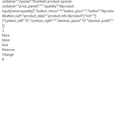
container","special":"#content .product-special-
container","price_parent":"","quantity":"#product
input[name=quantity]","button_minus":"","button_plus":"","button":"#produ
#button-cart","product_data":".product-info #product"},"list":""}
{"symbol_left":"$","symbol_right":"","decimal_place":"0","decimal_point":".
[]
1
false
false
true
Remove
Change
tr