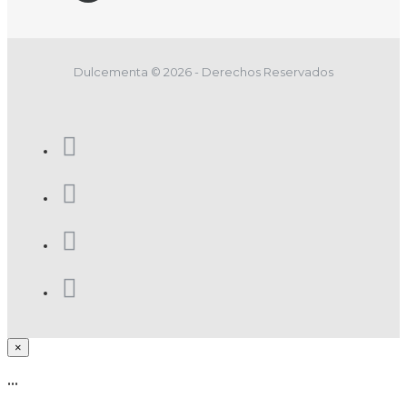
Dulcementa © 2026 - Derechos Reservados
×
...