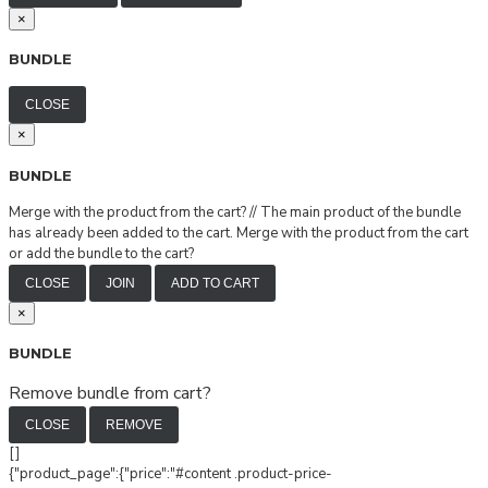
×
BUNDLE
CLOSE
×
BUNDLE
Merge with the product from the cart?
//
The main product of the bundle
has already been added to the cart. Merge with the product from the cart
or add the bundle to the cart?
CLOSE
JOIN
ADD TO CART
×
BUNDLE
Remove bundle from cart?
CLOSE
REMOVE
[]
{"product_page":{"price":"#content .product-price-