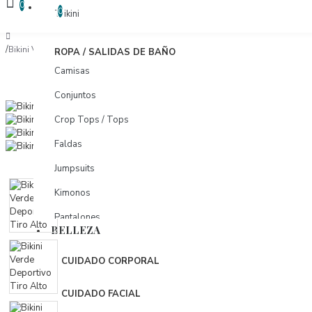
COMPARAR
0
COMPARAR PRODUCTOS
0
Trikini
Bikini Verde Deportivo Tiro Alto
ROPA / SALIDAS DE BAÑO
Camisas
Conjuntos
Crop Tops / Tops
Faldas
Jumpsuits
Kimonos
Pantalones
BELLEZA
Pareos
CUIDADO CORPORAL
Shorts
Tunicas
CUIDADO FACIAL