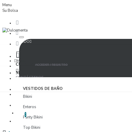
Menu
Su Bolsa
TODO
Menu
CUENTA
ACCEDER / REGISTRO
MUJER
CONTÁCTENOS
ACCEDER
VESTIDOS DE BAÑO
PROVEEDORES
Bikini
REGISTRO
Enteros
LISTA DE DESEOS
EDITAR LISTA DE DESEOS
0
Panty Bikini
PROVEEDORES
Top Bikini