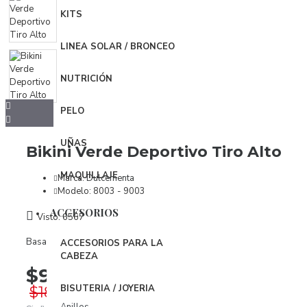
Vestidos
KITS
ROPA INTERIOR
LINEA SOLAR / BRONCEO
Body
NUTRICIÓN
Brasier
Conjuntos
PELO
Panties
UÑAS
Bikini Verde Deportivo Tiro Alto
Organizador Ropa Interior
MAQUILLAJE
Marca:
Dulcementa
Modelo:
8003 - 9003
PIJAMAS
BabyDoll
ACCESORIOS
Visto: 6567
Bata
Basado en 0 opiniones.
-
Escribir comentario
ACCESORIOS PARA LA
CABEZA
Pijamas
$90.500
BISUTERIA / JOYERIA
$181.000
ACCESORIOS