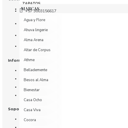
ZAPATOS
MARCAS
+57 3003156617
Agua y Flore
Tienda: Calle 81 # 11 - 31
Ahuva lingerie
Oficina: Calle 81 # 11 - 31 piso 4
Alma Arena
Whatsapp
Altar de Corpus
Athme
Información
Bellademente
Nosotros
Información de Envío
Besos al Alma
Política de Privacidad
Bienestar
Términos y Condiciones
Casa Ocho
Soporte al Cliente
Casa Viva
Contáctenos
Cocora
Devoluciones