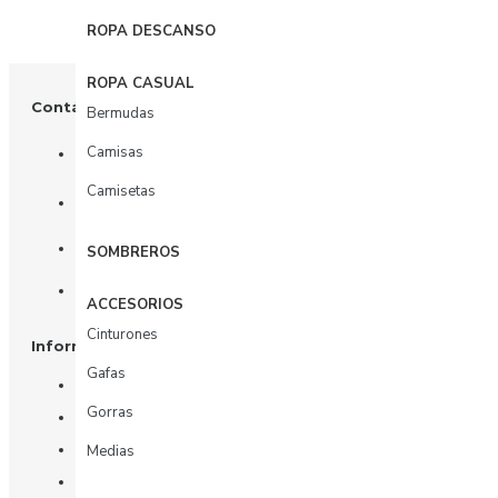
ROPA DESCANSO
ROPA CASUAL
Contáctenos
Bermudas
Camisas
+57 3003156617
Camisetas
Tienda: Calle 81 # 11 - 31
Oficina: Calle 81 # 11 - 31 piso 4
SOMBREROS
Whatsapp
ACCESORIOS
Cinturones
Información
Gafas
Nosotros
Gorras
Información de Envío
Política de Privacidad
Medias
Términos y Condiciones