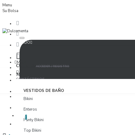
Menu
Su Bolsa
TODO
Menu
CUENTA
ACCEDER / REGISTRO
MUJER
CONTÁCTENOS
ACCEDER
VESTIDOS DE BAÑO
PROVEEDORES
Bikini
REGISTRO
Enteros
LISTA DE DESEOS
EDITAR LISTA DE DESEOS
0
Panty Bikini
PROVEEDORES
Top Bikini