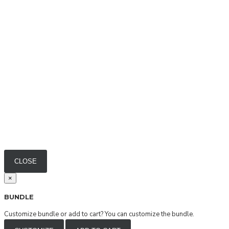
Fisura
Flor Amazona
Gartner
Kaba
Kaba Makeup
Kibys
La Receta
La vie
Lanude
CLOSE
Láu De Lá
×
Le Soleil
BUNDLE
Lironi Privé
Customize bundle or add to cart?
You can customize the bundle.
Luna Mae