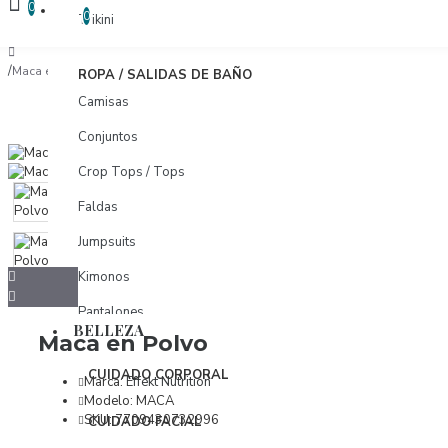
COMPARAR
0
COMPARAR PRODUCTOS
0
Trikini
Maca en Polvo
ROPA / SALIDAS DE BAÑO
Camisas
Conjuntos
Crop Tops / Tops
Faldas
Jumpsuits
Kimonos
Pantalones
BELLEZA
Maca en Polvo
Pareos
CUIDADO CORPORAL
Shorts
Marca:
Effekt Nutrition
Modelo:
MACA
Tunicas
SKU:
7709430732996
CUIDADO FACIAL