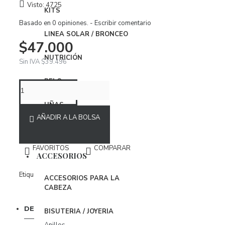
Vestidos
Visto: 4725
KITS
Basado en 0 opiniones.
-
Escribir comentario
ROPA INTERIOR
LINEA SOLAR / BRONCEO
$47.000
Body
NUTRICIÓN
Brasier
Sin IVA $39.496
Conjuntos
PELO
Panties
UÑAS
Organizador Ropa Interior
AÑADIR A LA BOLSA
MAQUILLAJE
PIJAMAS
FAVORITOS
COMPARAR
BabyDoll
ACCESORIOS
Bata
Etiquetas
Effekt Nutrition
Suplementos
Nutrición
Vita
ACCESORIOS PARA LA
CABEZA
Pijamas
DESCRIPCIÓN
COMENTARIOS
BISUTERIA / JOYERIA
ACCESORIOS