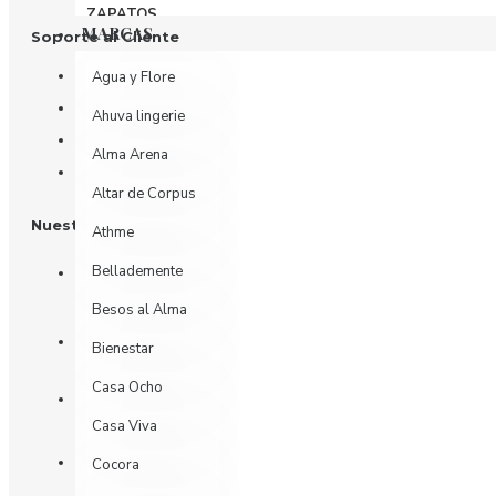
ZAPATOS
MARCAS
Soporte al Cliente
Contáctenos
Agua y Flore
Devoluciones
Ahuva lingerie
Mi Cuenta
Alma Arena
Historial de Pedidos
Altar de Corpus
Nuestras Redes
Athme
Bellademente
Besos al Alma
Bienestar
Casa Ocho
Casa Viva
Cocora