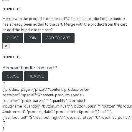
BUNDLE
Merge with the product from the cart?
//
The main product of the bundle
has already been added to the cart. Merge with the product from the cart
or add the bundle to the cart?
CLOSE
JOIN
ADD TO CART
×
BUNDLE
Remove bundle from cart?
CLOSE
REMOVE
[]
{"product_page":{"price":"#content .product-price-
container","special":"#content .product-special-
container","price_parent":"","quantity":"#product
input[name=quantity]","button_minus":"","button_plus":"","button":"#produ
#button-cart","product_data":".product-info #product"},"list":""}
{"symbol_left":"$","symbol_right":"","decimal_place":"0","decimal_point":".
[]
1