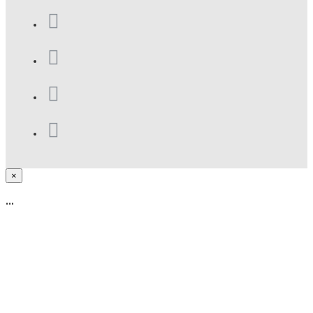
×
...