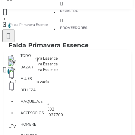
REGISTRO
Falda Primavera Essence
0
PROVEEDORES
Falda Primavera Essence
TODO
TODO
0 artículo(s) - $0
BAZAR
0
MUJER
Tu bolsa está vacía
BELLEZA
MAQUILLAJE
Marca:
Milonga
Modelo:
TROC02
ACCESORIOS
SKU:
5555000027700
HOMBRE
Visto: 3846