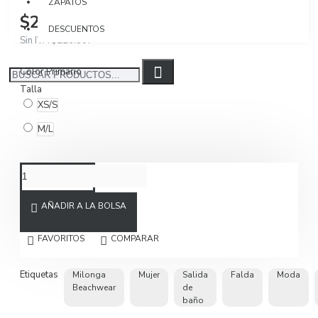
ZAPATOS
$269.900
DESCUENTOS
Sin IVA $226.807
Color Primario
Talla
XS/S
M/L
AÑADIR A LA BOLSA
FAVORITOS
COMPARAR
Etiquetas
Milonga
Mujer
Salida
Falda
Moda
Beachwear
de
baño