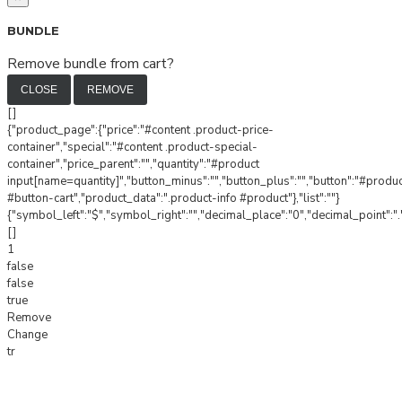
BUNDLE
Remove bundle from cart?
CLOSE
REMOVE
[]
{"product_page":{"price":"#content .product-price-
container","special":"#content .product-special-
container","price_parent":"","quantity":"#product
input[name=quantity]","button_minus":"","button_plus":"","button":"#produ
#button-cart","product_data":".product-info #product"},"list":""}
{"symbol_left":"$","symbol_right":"","decimal_place":"0","decimal_point":".
[]
1
false
false
true
Remove
Change
tr