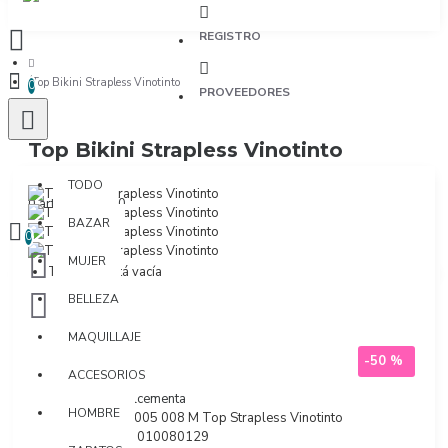
REGISTRO
Top Bikini Strapless Vinotinto
0
PROVEEDORES
Top Bikini Strapless Vinotinto
TODO
TODO
0 artículo(s) - $0
BAZAR
0
MUJER
Tu bolsa está vacía
BELLEZA
MAQUILLAJE
-50 %
ACCESORIOS
Marca:
Dulcementa
HOMBRE
Modelo:
8005 008 M Top Strapless Vinotinto
SKU:
5361010080129