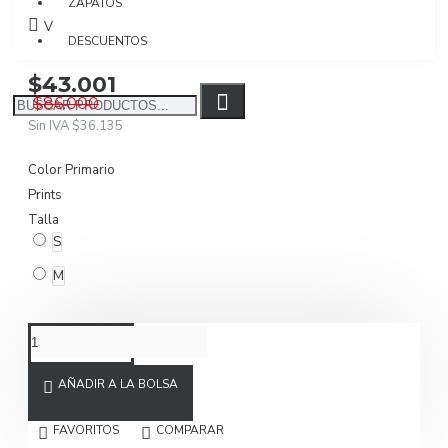
ZAPATOS
Visto: 7801
DESCUENTOS
$43.001
$86.000
Sin IVA $36.135
Color Primario
Prints
Talla
S
M
AÑADIR A LA BOLSA
FAVORITOS
COMPARAR