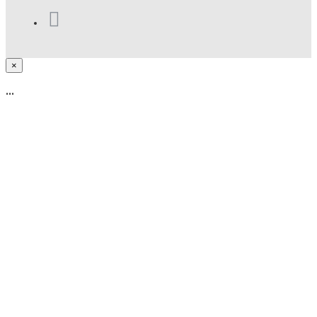
×
...