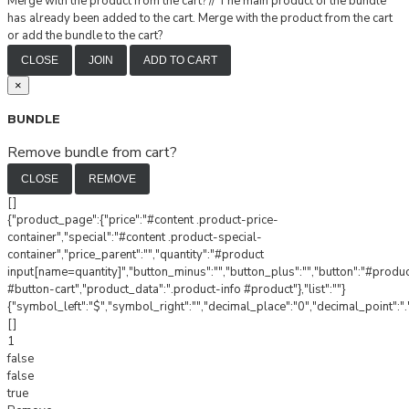
Merge with the product from the cart?
//
The main product of the bundle
has already been added to the cart. Merge with the product from the cart
or add the bundle to the cart?
CLOSE
JOIN
ADD TO CART
×
BUNDLE
Remove bundle from cart?
CLOSE
REMOVE
[]
{"product_page":{"price":"#content .product-price-
container","special":"#content .product-special-
container","price_parent":"","quantity":"#product
input[name=quantity]","button_minus":"","button_plus":"","button":"#produ
#button-cart","product_data":".product-info #product"},"list":""}
{"symbol_left":"$","symbol_right":"","decimal_place":"0","decimal_point":".
[]
1
false
false
true