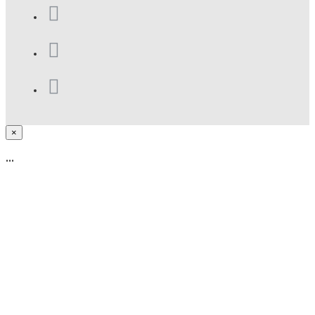
×
...