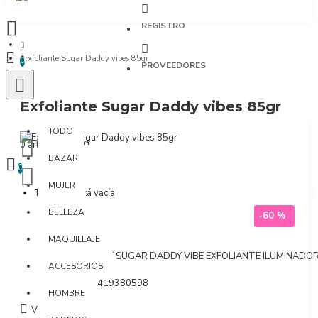
REGISTRO
Exfoliante Sugar Daddy vibes 85gr
0
PROVEEDORES
Exfoliante Sugar Daddy vibes 85gr
TODO
TODO
0 artículo(s) - $0
BAZAR
0
MUJER
Tu bolsa está vacía
BELLEZA
-60 %
MAQUILLAJE
Marca:
Vibes
Modelo:
BABY SUGAR DADDY VIBE EXFOLIANTE ILUMINADO
ACCESORIOS
DE 85G
SKU:
7703419380598
HOMBRE
Visto: 16284