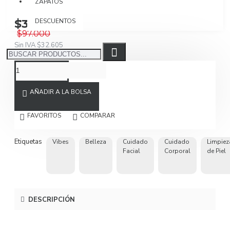
ZAPATOS
$38.800
DESCUENTOS
$97.000
Sin IVA $32.605
AÑADIR A LA BOLSA
FAVORITOS
COMPARAR
Etiquetas
Vibes
Belleza
Cuidado
Cuidado
Limpiez
Facial
Corporal
de Piel
DESCRIPCIÓN