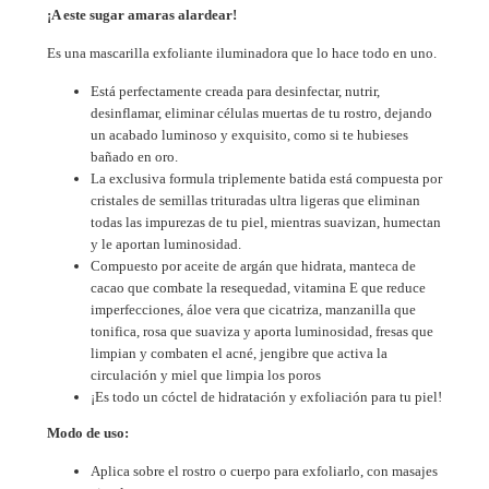
¡A este sugar amaras alardear!
Es una mascarilla exfoliante iluminadora que lo hace todo en uno.
Está perfectamente creada para desinfectar, nutrir,
desinflamar, eliminar células muertas de tu rostro, dejando
un acabado luminoso y exquisito, como si te hubieses
bañado en oro.
La exclusiva formula triplemente batida está compuesta por
cristales de semillas trituradas ultra ligeras que eliminan
todas las impurezas de tu piel, mientras suavizan, humectan
y le aportan luminosidad.
Compuesto por aceite de argán que hidrata, manteca de
cacao que combate la resequedad, vitamina E que reduce
imperfecciones, áloe vera que cicatriza, manzanilla que
tonifica, rosa que suaviza y aporta luminosidad, fresas que
limpian y combaten el acné, jengibre que activa la
circulación y miel que limpia los poros
¡Es todo un cóctel de hidratación y exfoliación para tu piel!
Modo de uso:
Aplica sobre el rostro o cuerpo para exfoliarlo, con masajes