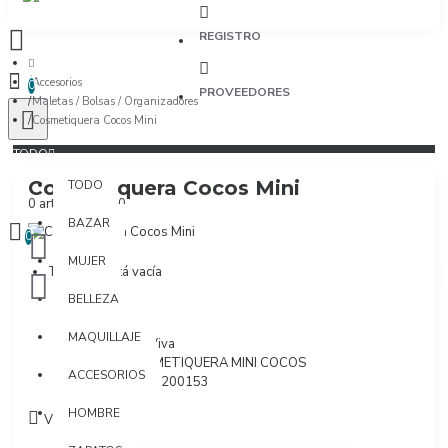
REGISTRO
Accesorios
0
PROVEEDORES
Maletas / Bolsas / Organizadores
Cosmetiquera Cocos Mini
TODO
Cosmetiquera Cocos Mini
TODO
0 artículo(s) - $0
BAZAR
0
MUJER
Tu bolsa está vacía
BELLEZA
MAQUILLAJE
Marca:
Casa Viva
Modelo:
COSMETIQUERA MINI COCOS
ACCESORIOS
SKU:
4362611200153
HOMBRE
Visto: 128