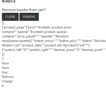
BUNDLE
Remove bundle from cart?
CLOSE
REMOVE
[]
{"product_page":{"price":"#content .product-price-
container","special":"#content .product-special-
container","price_parent":"","quantity":"#product
input[name=quantity]","button_minus":"","button_plus":"","button":"#produ
#button-cart","product_data":".product-info #product"},"list":""}
{"symbol_left":"$","symbol_right":"","decimal_place":"0","decimal_point":".
[]
1
false
false
true
Remove
Change
tr