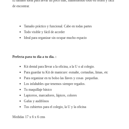
El tamaño ideal para llevar un poco más, manteniendo todo en orden y fácil
de encontrar.
Tamaño práctico y funcional. Cabe en todas partes
Todo visible y fácil de acceder
Ideal para organizar sin ocupar mucho espacio
Perfecta para tu día a tu día. :
Kit dental para llevar a la oficina, a la U o al colegio.
Para guardar tu Kit de manicure: esmalte, cortauñas, limas, etc
Para organizar en tu bolso las llaves y cosas pequeñas.
Los infaltables que tenemos siempre regados.
Tu maquillaje básico
Lapiceros, marcadores, lápices, colores
Gafas y audifónos
Tus cubiertos para el colegio, la U y la oficina
Medidas 17 x 6 x 6 cms