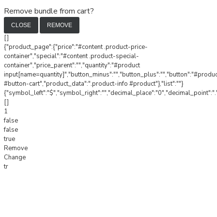
Remove bundle from cart?
CLOSE
REMOVE
[]
{"product_page":{"price":"#content .product-price-
container","special":"#content .product-special-
container","price_parent":"","quantity":"#product
input[name=quantity]","button_minus":"","button_plus":"","button":"#produ
#button-cart","product_data":".product-info #product"},"list":""}
{"symbol_left":"$","symbol_right":"","decimal_place":"0","decimal_point":".
[]
1
false
false
true
Remove
Change
tr