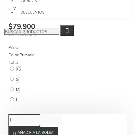
ZAPATOS
Visto: 1036
DESCUENTOS
$79.900
Sin IVA $67.143
Prints
Color Primario
Talla
XS
S
M
L
AÑADIR A LA BOLSA