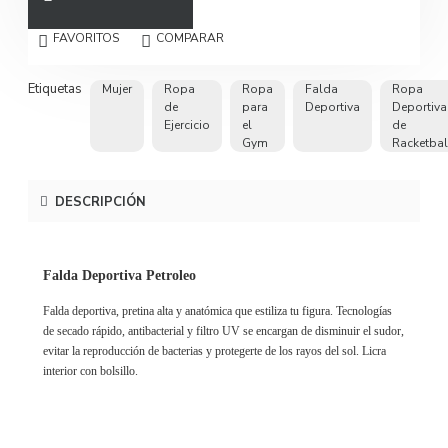
FAVORITOS
COMPARAR
Etiquetas
Mujer
Ropa
Ropa
Falda
Ropa
de
para
Deportiva
Deportiva
Ejercicio
el
de
Gym
Racketbal
DESCRIPCIÓN
Falda Deportiva Petroleo
Falda deportiva, pretina alta y anatómica que estiliza tu figura. Tecnologías
de secado rápido, antibacterial y filtro UV se encargan de disminuir el sudor,
evitar la reproducción de bacterias y protegerte de los rayos del sol. Licra
interior con bolsillo.