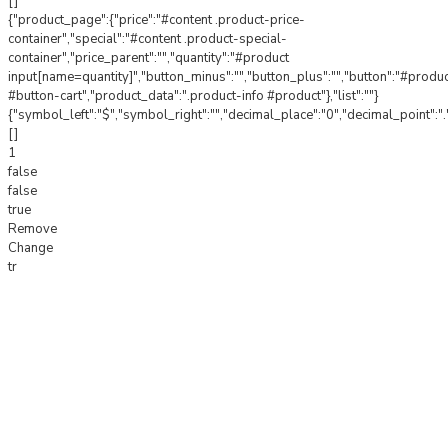
[]
{"product_page":{"price":"#content .product-price-
container","special":"#content .product-special-
container","price_parent":"","quantity":"#product
input[name=quantity]","button_minus":"","button_plus":"","button":"#produ
#button-cart","product_data":".product-info #product"},"list":""}
{"symbol_left":"$","symbol_right":"","decimal_place":"0","decimal_point":".
[]
1
false
false
true
Remove
Change
tr