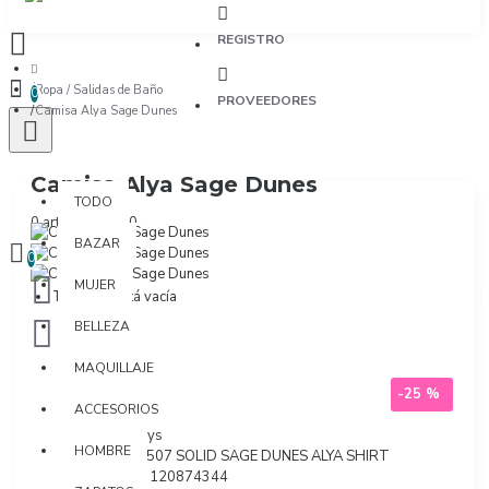
REGISTRO
Ropa / Salidas de Baño
0
PROVEEDORES
Camisa Alya Sage Dunes
TODO
Camisa Alya Sage Dunes
TODO
0 artículo(s) - $0
BAZAR
0
MUJER
Tu bolsa está vacía
BELLEZA
MAQUILLAJE
-25 %
ACCESORIOS
Marca:
Kibys
HOMBRE
Modelo:
9507 SOLID SAGE DUNES ALYA SHIRT
SKU:
7701120874344