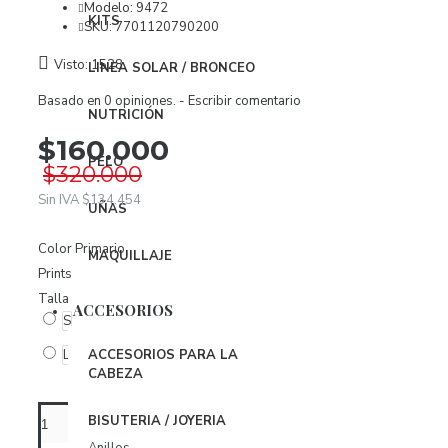
Vestidos
Modelo:
9472
KITS
SKU:
7701120790200
ROPA INTERIOR
Visto: 1528
LINEA SOLAR / BRONCEO
Body
Basado en 0 opiniones.
-
Escribir comentario
NUTRICIÓN
Brasier
$160.000
Conjuntos
PELO
$320.000
Panties
Sin IVA $134.454
UÑAS
Organizador Ropa Interior
Color Primario
MAQUILLAJE
Prints
PIJAMAS
Talla
BabyDoll
ACCESORIOS
S
Bata
L
ACCESORIOS PARA LA
CABEZA
Pijamas
BISUTERIA / JOYERIA
ACCESORIOS