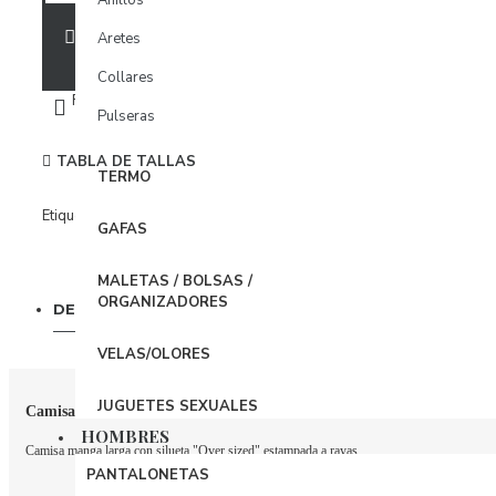
Anillos
Medias
AÑADIR A LA BOLSA
Aretes
Zapatos
Collares
FAVORITOS
COMPARAR
ROPA DEPORTIVA
Pulseras
Camiseta Deportiva
TABLA DE TALLAS
TERMO
Chaquetas Deportiva
Etiquetas
Mujer
Salidas de
Camisas
Ropa de
Conjuntos Deportivos
GAFAS
Baño
Verano
Leggings
MALETAS / BOLSAS /
Shorts / Enterizos Deportivos
ORGANIZADORES
DESCRIPCIÓN
COMENTARIOS
Top Deportivo
VELAS/OLORES
JUGUETES SEXUALES
Camisa Arabella
HOMBRES
Camisa manga larga con silueta "Over sized" estampada a rayas.
PANTALONETAS