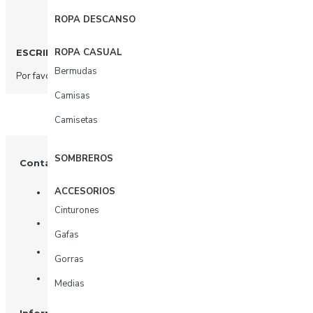
ROPA DESCANSO
ROPA CASUAL
ESCRIBIR COMENTARIO
Bermudas
Por favor
acceda
o
regístrate
para comentar.
Camisas
Camisetas
SOMBREROS
Contáctenos
ACCESORIOS
+57 3003156617
Cinturones
Tienda: Calle 81 # 11 - 31
Gafas
Oficina: Calle 81 # 11 - 31 piso 4
Gorras
Whatsapp
Medias