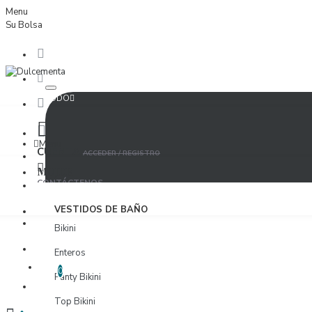
Menu
Su Bolsa
TODO
Menu
CUENTA
ACCEDER / REGISTRO
MUJER
CONTÁCTENOS
ACCEDER
VESTIDOS DE BAÑO
PROVEEDORES
Bikini
REGISTRO
Enteros
LISTA DE DESEOS
EDITAR LISTA DE DESEOS
0
Panty Bikini
PROVEEDORES
Top Bikini