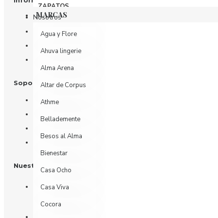
Información
ZAPATOS
MARCAS
Nosotros
Información de Envío
Agua y Flore
Política de Privacidad
Ahuva lingerie
Términos y Condiciones
Alma Arena
Soporte al Cliente
Altar de Corpus
Contáctenos
Athme
Devoluciones
Bellademente
Mi Cuenta
Besos al Alma
Historial de Pedidos
Bienestar
Nuestras Redes
Casa Ocho
Casa Viva
Cocora