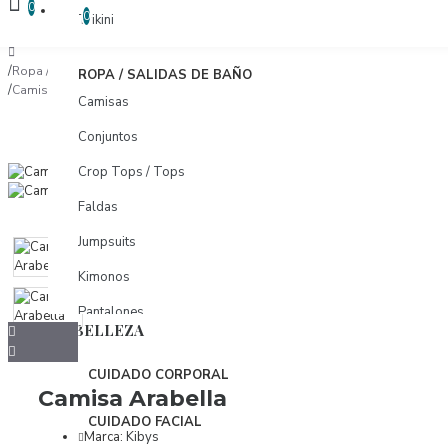
COMPARAR
0
COMPARAR PRODUCTOS
0
Trikini
Ropa / Salidas de Baño
ROPA / SALIDAS DE BAÑO
Camisa Arabella
Camisas
Conjuntos
Crop Tops / Tops
Faldas
Jumpsuits
Kimonos
Pantalones
BELLEZA
Pareos
CUIDADO CORPORAL
Shorts
Camisa Arabella
Tunicas
CUIDADO FACIAL
Marca:
Kibys