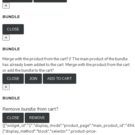
×
BUNDLE
CLOSE
×
BUNDLE
Merge with the product from the cart?
//
The main product of the bundle
has already been added to the cart. Merge with the product from the cart
or add the bundle to the cart?
CLOSE
JOIN
ADD TO CART
×
BUNDLE
Remove bundle from cart?
CLOSE
REMOVE
[{"widget_id":"1","display_mode":"product_page","main_product_id":"4942
{"display_method":"block","selector":".product-price-