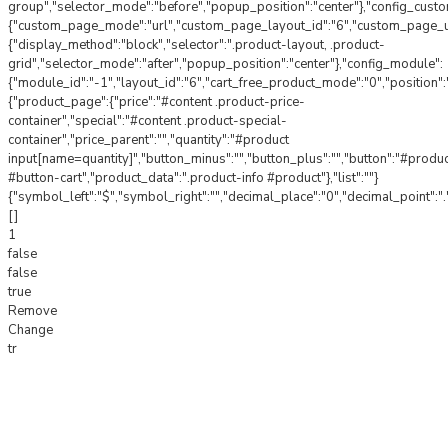
group","selector_mode":"before","popup_position":"center"},"config_cust
{"custom_page_mode":"url","custom_page_layout_id":"6","custom_page_url"
{"display_method":"block","selector":".product-layout, .product-
grid","selector_mode":"after","popup_position":"center"},"config_module":
{"module_id":"-1","layout_id":"6","cart_free_product_mode":"0","position"
{"product_page":{"price":"#content .product-price-
container","special":"#content .product-special-
container","price_parent":"","quantity":"#product
input[name=quantity]","button_minus":"","button_plus":"","button":"#produ
#button-cart","product_data":".product-info #product"},"list":""}
{"symbol_left":"$","symbol_right":"","decimal_place":"0","decimal_point":".
[]
1
false
false
true
Remove
Change
tr