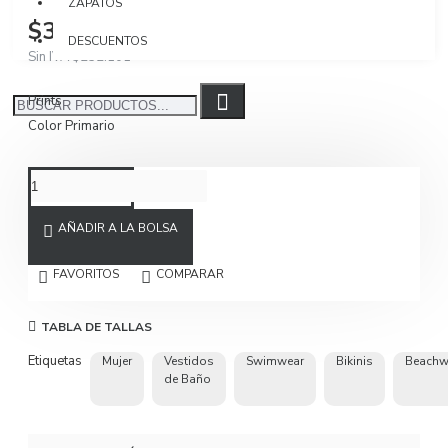
ZAPATOS
$300.000
DESCUENTOS
Sin IVA $252.101
Prints
Color Primario
AÑADIR A LA BOLSA
FAVORITOS
COMPARAR
TABLA DE TALLAS
Etiquetas
Mujer
Vestidos
Swimwear
Bikinis
Beachw
de Baño