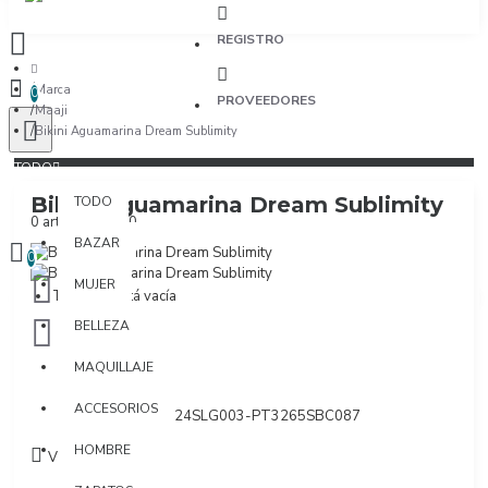
REGISTRO
Marca
0
PROVEEDORES
Maaji
Bikini Aguamarina Dream Sublimity
TODO
Bikini Aguamarina Dream Sublimity
TODO
0 artículo(s) - $0
BAZAR
0
MUJER
Tu bolsa está vacía
BELLEZA
MAQUILLAJE
Marca:
Maaji
ACCESORIOS
Modelo:
PT3324SLG003-PT3265SBC087
HOMBRE
Visto: 764