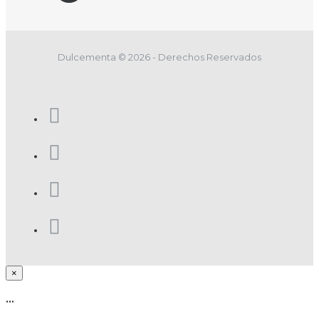
Dulcementa © 2026 - Derechos Reservados
×
...