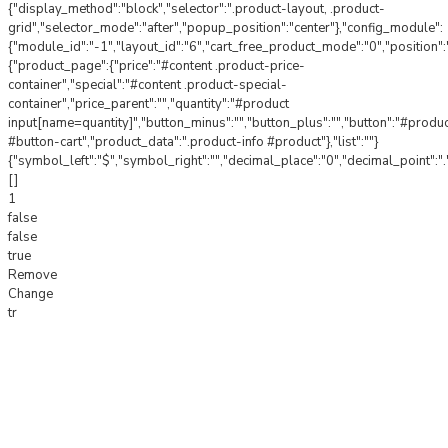
{"display_method":"block","selector":".product-layout, .product-
grid","selector_mode":"after","popup_position":"center"},"config_module":
{"module_id":"-1","layout_id":"6","cart_free_product_mode":"0","position"
{"product_page":{"price":"#content .product-price-
container","special":"#content .product-special-
container","price_parent":"","quantity":"#product
input[name=quantity]","button_minus":"","button_plus":"","button":"#produ
#button-cart","product_data":".product-info #product"},"list":""}
{"symbol_left":"$","symbol_right":"","decimal_place":"0","decimal_point":".
[]
1
false
false
true
Remove
Change
tr