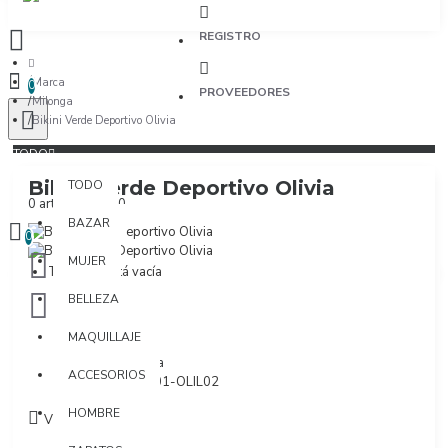
REGISTRO
Marca
0
PROVEEDORES
Milonga
Bikini Verde Deportivo Olivia
TODO
Bikini Verde Deportivo Olivia
TODO
0 artículo(s) - $0
BAZAR
0
MUJER
Tu bolsa está vacía
BELLEZA
MAQUILLAJE
Marca:
Milonga
ACCESORIOS
Modelo:
OLI501-OLIL02
HOMBRE
Visto: 137