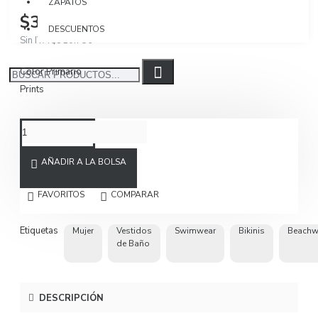
ZAPATOS
$369.800
DESCUENTOS
Sin IVA $310.756
Color Primario
Prints
AÑADIR A LA BOLSA
FAVORITOS
COMPARAR
Etiquetas
Mujer
Vestidos
Swimwear
Bikinis
Beachw
de Baño
DESCRIPCIÓN