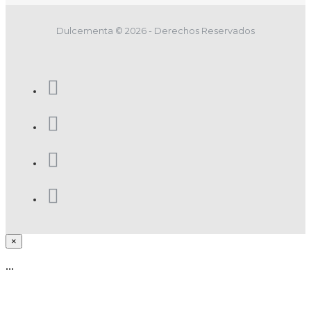
Dulcementa © 2026 - Derechos Reservados
×
...