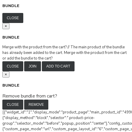
BUNDLE
CLOSE
×
BUNDLE
Merge with the product from the cart?
//
The main product of the bundle
has already been added to the cart. Merge with the product from the cart
or add the bundle to the cart?
CLOSE
JOIN
ADD TO CART
×
BUNDLE
Remove bundle from cart?
CLOSE
REMOVE
[{"widget_id":"1","display_mode":"product_page","main_product_id":"4990
{"display_method":"block","selector":".product-price-
group","selector_mode":"before","popup_position":"center"},"config_cust
{"custom_page_mode":"url","custom_page_layout_id":"6","custom_page_url"