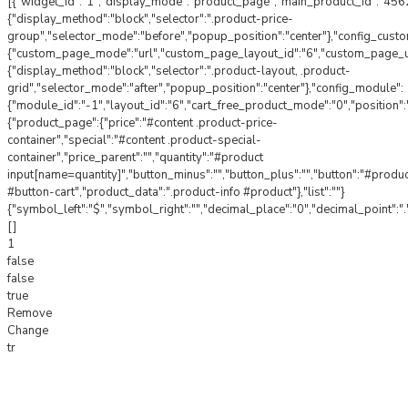
[{"widget_id":"1","display_mode":"product_page","main_product_id":"4562
{"display_method":"block","selector":".product-price-
group","selector_mode":"before","popup_position":"center"},"config_cust
{"custom_page_mode":"url","custom_page_layout_id":"6","custom_page_url"
{"display_method":"block","selector":".product-layout, .product-
grid","selector_mode":"after","popup_position":"center"},"config_module":
{"module_id":"-1","layout_id":"6","cart_free_product_mode":"0","position"
{"product_page":{"price":"#content .product-price-
container","special":"#content .product-special-
container","price_parent":"","quantity":"#product
input[name=quantity]","button_minus":"","button_plus":"","button":"#produ
#button-cart","product_data":".product-info #product"},"list":""}
{"symbol_left":"$","symbol_right":"","decimal_place":"0","decimal_point":".
[]
1
false
false
true
Remove
Change
tr