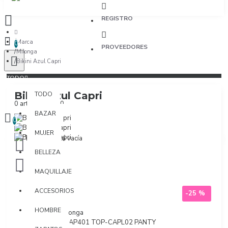
REGISTRO
Marca
0
PROVEEDORES
Milonga
Bikini Azul Capri
TODO
Bikini Azul Capri
TODO
0 artículo(s) - $0
BAZAR
0
MUJER
Tu bolsa está vacía
BELLEZA
MAQUILLAJE
ACCESORIOS
-25 %
HOMBRE
Marca:
Milonga
Modelo:
CAP401 TOP-CAPL02 PANTY