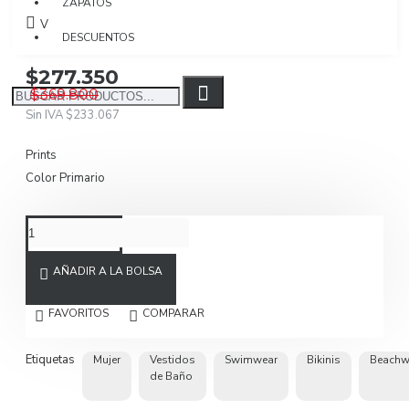
ZAPATOS
Visto: 1680
DESCUENTOS
$277.350
$369.800
Sin IVA $233.067
Prints
Color Primario
AÑADIR A LA BOLSA
FAVORITOS
COMPARAR
Etiquetas
Mujer
Vestidos
Swimwear
Bikinis
Beachw
de Baño