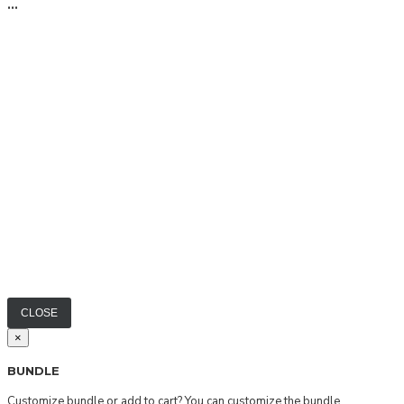
...
CLOSE
×
BUNDLE
Customize bundle or add to cart?
You can customize the bundle.