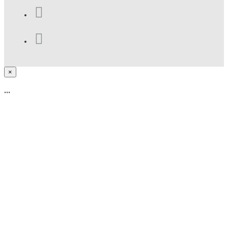
×
...