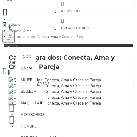
REGISTRO
Marca
0
PROVEEDORES
Besos al Alma
Cartas para dos: Conecta, Ama y Crece en Pareja
TODO
Cartas para dos: Conecta, Ama y
TODO
0 artículo(s) - $0
Crece en Pareja
BAZAR
0
MUJER
Tu bolsa está vacía
BELLEZA
MAQUILLAJE
ACCESORIOS
HOMBRE