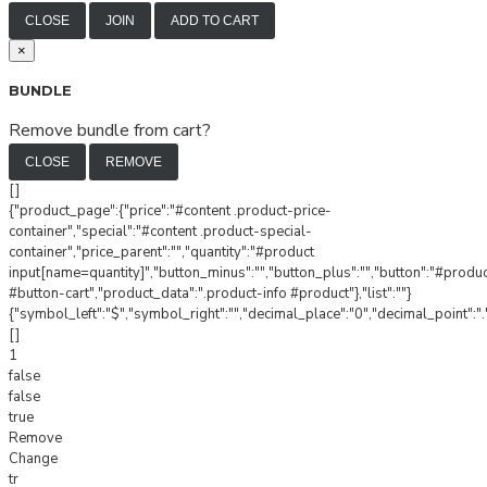
CLOSE
JOIN
ADD TO CART
×
BUNDLE
Remove bundle from cart?
CLOSE
REMOVE
[]
{"product_page":{"price":"#content .product-price-
container","special":"#content .product-special-
container","price_parent":"","quantity":"#product
input[name=quantity]","button_minus":"","button_plus":"","button":"#produ
#button-cart","product_data":".product-info #product"},"list":""}
{"symbol_left":"$","symbol_right":"","decimal_place":"0","decimal_point":".
[]
1
false
false
true
Remove
Change
tr