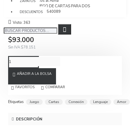
Marca:
Besos al Alma
ZAPATOS
Modelo:
JUEGO DE CARTAS PARA DOS
SKU:
7701427540089
DESCUENTOS
Visto: 363
$93.000
Sin IVA $78.151
AÑADIR A LA BOLSA
FAVORITOS
COMPARAR
Etiquetas
Juego
Cartas
Conexión
Lenguaje
Amor
DESCRIPCIÓN