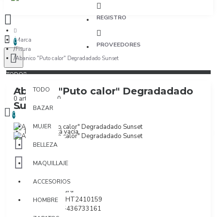
REGISTRO
Marca
0
PROVEEDORES
Fisura
Abanico "Puto calor" Degradadado Sunset
TODO
Abanico "Puto calor" Degradadado
TODO
0 artículo(s) - $0
Sunset
BAZAR
0
MUJER
Tu bolsa está vacía
BELLEZA
MAQUILLAJE
ACCESORIOS
Marca:
Fisura
Modelo:
AHT2410159
HOMBRE
SKU:
8435436733161