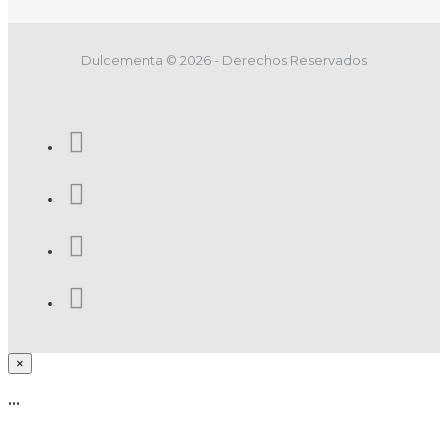
Dulcementa © 2026 - Derechos Reservados
×
...