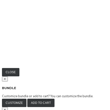
CLOSE
×
BUNDLE
Customize bundle or add to cart?
You can customize the bundle.
CUSTOMIZE
ADD TO CART
×