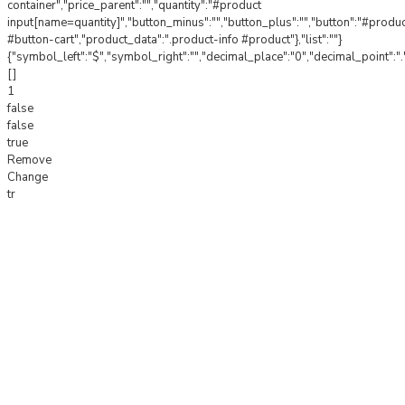
container","price_parent":"","quantity":"#product
input[name=quantity]","button_minus":"","button_plus":"","button":"#produ
#button-cart","product_data":".product-info #product"},"list":""}
{"symbol_left":"$","symbol_right":"","decimal_place":"0","decimal_point":".
[]
1
false
false
true
Remove
Change
tr