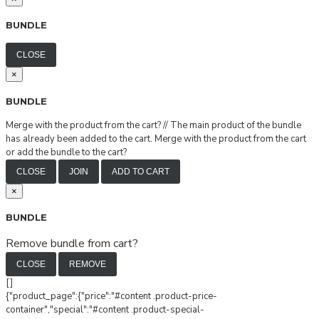
BUNDLE
CLOSE
×
BUNDLE
Merge with the product from the cart?
//
The main product of the bundle
has already been added to the cart. Merge with the product from the cart
or add the bundle to the cart?
CLOSE
JOIN
ADD TO CART
×
BUNDLE
Remove bundle from cart?
CLOSE
REMOVE
[]
{"product_page":{"price":"#content .product-price-
container","special":"#content .product-special-