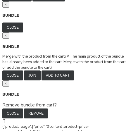
×
BUNDLE
CLOSE
×
BUNDLE
Merge with the product from the cart?
//
The main product of the bundle
has already been added to the cart. Merge with the product from the cart
or add the bundle to the cart?
CLOSE
JOIN
ADD TO CART
×
BUNDLE
Remove bundle from cart?
CLOSE
REMOVE
[]
{"product_page":{"price":"#content .product-price-