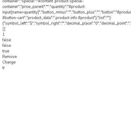
container","special":"#content .product-special-
container","price_parent":"","quantity":"#product
input[name=quantity]","button_minus":"","button_plus":"","button":"#produ
#button-cart","product_data":".product-info #product"},"list":""}
{"symbol_left":"$","symbol_right":"","decimal_place":"0","decimal_point":".
[]
1
false
false
true
Remove
Change
tr