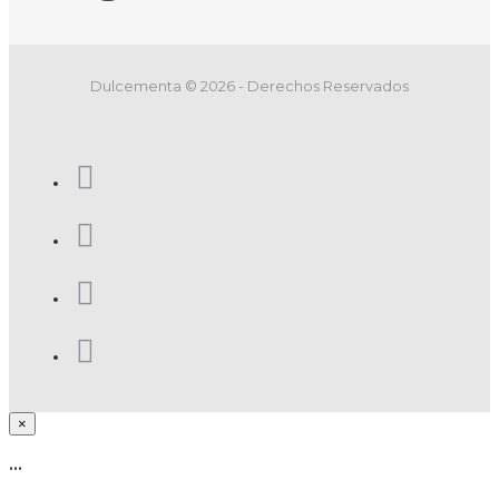
Dulcementa © 2026 - Derechos Reservados
×
...