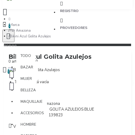
REGISTRO
Marca
0
PROVEEDORES
Flor Amazona
Bikini Azul Golita Azulejos
TODO
Bikini Azul Golita Azulejos
TODO
0 artículo(s) - $0
BAZAR
0
MUJER
Tu bolsa está vacía
BELLEZA
MAQUILLAJE
Marca:
Flor Amazona
Modelo:
BIKINI GOLITA AZULEJOS BLUE
ACCESORIOS
SKU:
7709180139823
HOMBRE
Visto: 389