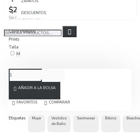
ZAPATOS
$298.000
DESCUENTOS
Sin IVA $250.420
Color Primario
Prints
Talla
M
AÑADIR A LA BOLSA
FAVORITOS
COMPARAR
Etiquetas
Mujer
Vestidos
Swimwear
Bikinis
Beachw
de Baño