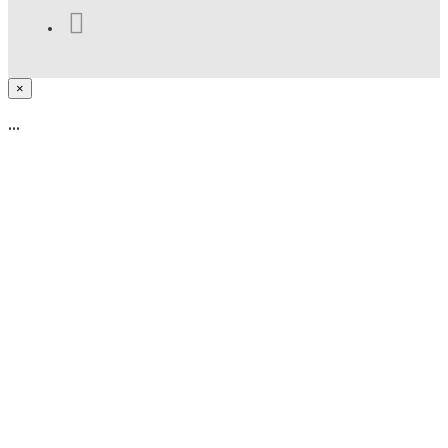
×
...