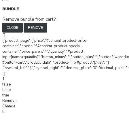
BUNDLE
Remove bundle from cart?
CLOSE
REMOVE
[]
{"product_page":{"price":"#content .product-price-
container","special":"#content .product-special-
container","price_parent":"","quantity":"#product
input[name=quantity]","button_minus":"","button_plus":"","button":"#produ
#button-cart","product_data":".product-info #product"},"list":""}
{"symbol_left":"$","symbol_right":"","decimal_place":"0","decimal_point":".
[]
1
false
false
true
Remove
Change
tr