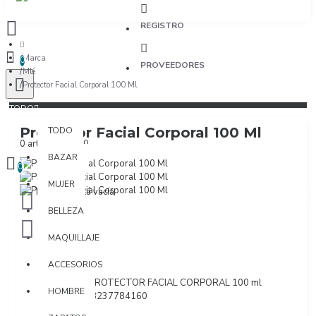
REGISTRO
Marca
0
PROVEEDORES
Mlé
Protector Facial Corporal 100 Ml
TODO
Protector Facial Corporal 100 Ml
TODO
0 artículo(s) - $0
BAZAR
0
MUJER
Tu bolsa está vacía
BELLEZA
MAQUILLAJE
ACCESORIOS
Marca:
Mlé
Modelo:
PROTECTOR FACIAL CORPORAL 100 ml
HOMBRE
SKU:
7708237784160