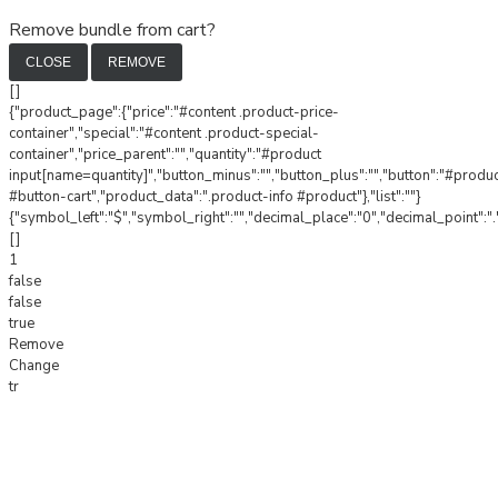
Remove bundle from cart?
CLOSE
REMOVE
[]
{"product_page":{"price":"#content .product-price-
container","special":"#content .product-special-
container","price_parent":"","quantity":"#product
input[name=quantity]","button_minus":"","button_plus":"","button":"#produ
#button-cart","product_data":".product-info #product"},"list":""}
{"symbol_left":"$","symbol_right":"","decimal_place":"0","decimal_point":".
[]
1
false
false
true
Remove
Change
tr