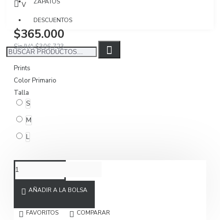
ZAPATOS
Visto: 1163
DESCUENTOS
$365.000
Sin IVA $306.723
Prints
Color Primario
Talla
S
M
L
AÑADIR A LA BOLSA
FAVORITOS
COMPARAR