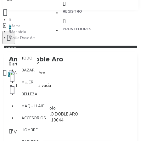
REGISTRO
Marca
0
PROVEEDORES
Mariabolo
Anillo Doble Aro
TODO
Anillo Doble Aro
TODO
0 artículo(s) - $0
BAZAR
0
MUJER
Tu bolsa está vacía
BELLEZA
MAQUILLAJE
Marca:
Mariabolo
Modelo:
ANILLO DOBLE ARO
ACCESORIOS
SKU:
YZLFJU2310044
HOMBRE
Visto: 2006