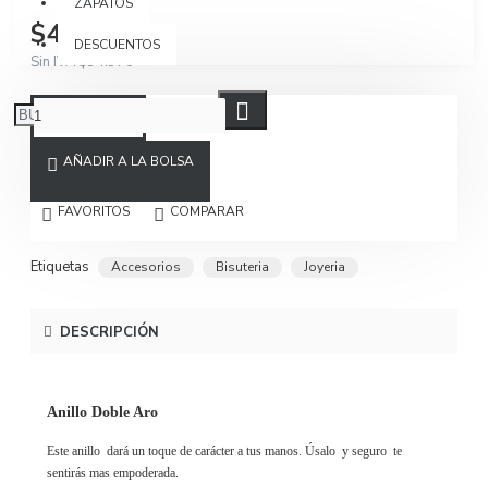
ZAPATOS
$40.900
DESCUENTOS
Sin IVA $34.370
AÑADIR A LA BOLSA
FAVORITOS
COMPARAR
Etiquetas
Accesorios
Bisuteria
Joyeria
DESCRIPCIÓN
Anillo Doble Aro
Este anillo dará un toque de carácter a tus manos. Úsalo y seguro te
sentirás mas empoderada.