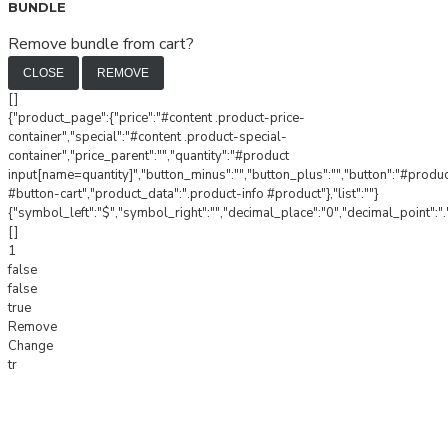
BUNDLE
Remove bundle from cart?
CLOSE
REMOVE
[]
{"product_page":{"price":"#content .product-price-
container","special":"#content .product-special-
container","price_parent":"","quantity":"#product
input[name=quantity]","button_minus":"","button_plus":"","button":"#produ
#button-cart","product_data":".product-info #product"},"list":""}
{"symbol_left":"$","symbol_right":"","decimal_place":"0","decimal_point":".
[]
1
false
false
true
Remove
Change
tr