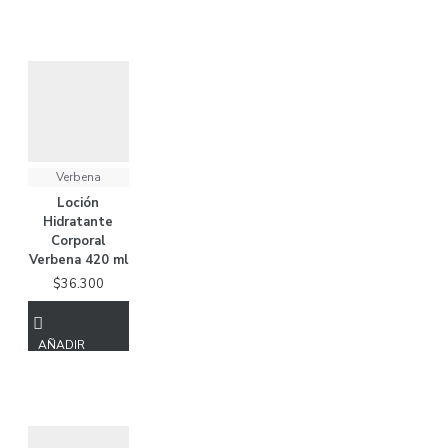
BOLSA
Verbena
Loción
Hidratante
Corporal
Verbena 420 ml
$36.300
AÑADIR
A LA
BOLSA