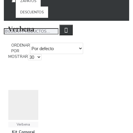
Belleza
ZAPATOS
DESCUENTOS
Verbena
ORDENAR
POR
MOSTRAR
Verbena
Kit Corporal