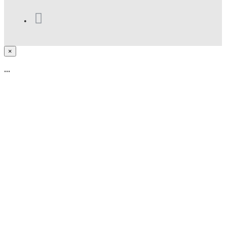
×
...