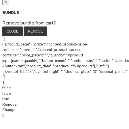
×
BUNDLE
Remove bundle from cart?
CLOSE
REMOVE
[]
{"product_page":{"price":"#content .product-price-
container","special":"#content .product-special-
container","price_parent":"","quantity":"#product
input[name=quantity]","button_minus":"","button_plus":"","button":"#produ
#button-cart","product_data":".product-info #product"},"list":""}
{"symbol_left":"$","symbol_right":"","decimal_place":"0","decimal_point":".
[]
1
false
false
true
Remove
Change
tr